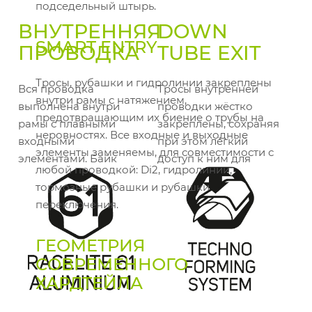
подседельный штырь.
ВНУТРЕННЯЯ
DOWN
SMART ENTRY
ПРОВОДКА
TUBE EXIT
Тросы, рубашки и гидролинии закреплены
Вся проводка
Тросы внутренней
внутри рамы с натяжением,
выполнена внутри
проводки жёстко
предотвращающим их биение о трубы на
рамы с плавными
закреплены, сохраняя
неровностях. Все входные и выходные
входными
при этом лёгкий
элементы заменяемы, для совместимости с
элементами. Байк
доступ к ним для
любой проводкой: Di2, гидролинии,
выглядит аккуратно, а
обслуживания.
тормозные рубашки и рубашки
проводка полностью
переключения.
защищена от влаги и
грязи.
ГЕОМЕТРИЯ
СОВРЕМЕННОГО
ХАРДТЕЙЛА