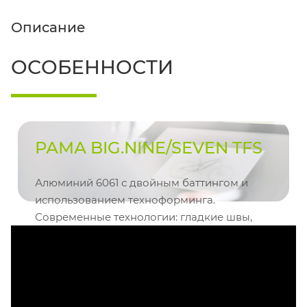
Описание
ОСОБЕННОСТИ
РАМА BIG.NINE/SEVEN TFS
Алюминий 6061 с двойным баттингом и
использованием техноформинга.
Современные технологии: гладкие швы,
конический рулевой стакан, крепление
тормоза внутри треугольника, внутренняя
проводка, крепления для крыльев,
багажника и подножки.