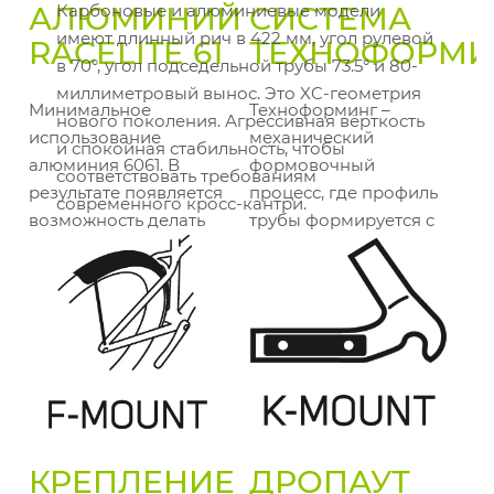
АЛЮМИНИЙ
Карбоновые и алюминиевые модели
СИСТЕМА
имеют длинный рич в 422 мм, угол рулевой
RACELITE 61
ТЕХНОФОРМИ
в 70°, угол подседельной трубы 73.5° и 80-
миллиметровый вынос. Это XC-геометрия
Минимальное
Техноформинг –
нового поколения. Агрессивная вёрткость
использование
механический
и спокойная стабильность, чтобы
алюминия 6061. В
формовочный
соответствовать требованиям
результате появляется
процесс, где профиль
современного кросс-кантри.
возможность делать
трубы формируется с
лёгкие и продвинутые
помощью особой
рамы.
пресс-формы в
сочетании с
металлическим
внутренним
основанием.
КРЕПЛЕНИЕ
ДРОПАУТ