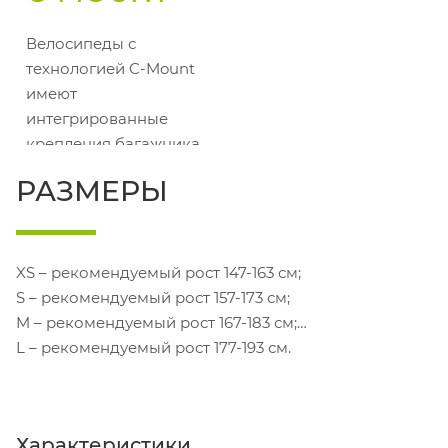
Велосипеды с
технологией C-Mount
имеют
интегрированные
крепления багажника,
делающие его
РАЗМЕРЫ
установку быстрой,
простой и надёжной.
XS – рекомендуемый рост 147-163 см;
S – рекомендуемый рост 157-173 см;
M – рекомендуемый рост 167-183 см;
L – рекомендуемый рост 177-193 см.
Характеристики