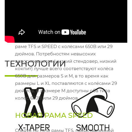
КОЛЁСА,
СООТВЕТСТВУЮЩИЕ
РАЗМЕРУ
В зависимости от размера рамы, байки на
раме TFS и SPEED с колёсами 650B или 29
дюймов. Потребностям невысоких
велосипедистов (низкий стендовер, низкий
ТЕХНОЛОГИИ
кокпит) лучше всего соответствуют колёса
650B для размеров S и M, в то время как
размеры L и XL поставляются с колёсами 29
дюймов. В размере М доступны оба типа
колёс, 650B или 29 дюймов.
НОВАЯ РАМА SPEED
Следуя по пути рамы TFS, представленной