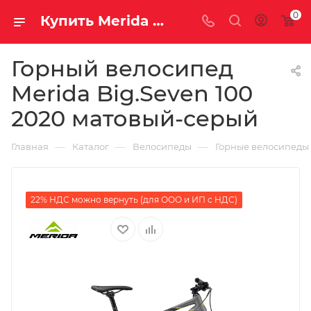
0
Купить Merida Big.Seven 100 2020 матовый-серый за рублей, а со скидкой
Горный велосипед
Merida Big.Seven 100
2020 матовый-серый
—
—
—
Главная
Каталог
Велосипеды
Горные велосипеды
22% НДС можно вернуть (для ООО и ИП с НДС)