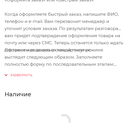
Когда оформляете быстрый заказ, напишите ФИО,
телефон и e-mail. Вам перезвонит менеджер и
уточнит условия заказа. По результатам разговора
вам придет подтверждение оформления товара на
почту или через СМС. Теперь останется только ждать
Оформление заказа в стандартном режиме
доставки и радоваться новой покупке.
выглядит следующим образом. Заполняете
полностью форму по последовательным этапам:
адрес, способ доставки, оплаты, данные о себе.
Советуем в комментарии к заказу написать
информацию, которая поможет курьеру вас найти.
Нажмите кнопку «Оформить заказ».
Наличие