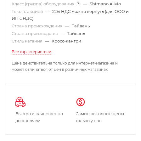
Класс (группа) оборудования
—
Shimano Alivio
?
Текст с акцией
—
22% НДС можно вернуть (для ООО и
ИП с НДС)
Страна происхождения
—
Тайвань
Страна производства
—
Тайвань
Стиль катания
—
Кросс-кантри
Все характеристики
Цена действительна только для интернет-магазина и
может отличаться от цен в розничных магазинах
Быстро и качественно
Самые выгодные цены
доставляем
только у нас