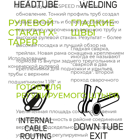
в 2018 году, рама SPEED получила
обновление. Тонкий профиль труб создал
РУЛЕВОЙ
ГЛАДКИЕ
новую внешность и более расслабленную
геометрию, укороченную верхнюю трубу и
СТАКАН X-
ШВЫ
высокий рулевой стакан. Результат – более
TAPER
высокая посадка и лучший обзор на
Гладкая сварка,
трейлах. Новая рама оснащена креплением
иногда её называют
Использование
тормоза IS внутри заднего треугольника и
"сваркой в два
конической рулевой
креплениями для подножки и крыльев.
прохода". Второй
трубы с верхним
проход сварочного
подшипником 1 1/8" и
ГОТОВ ДЛЯ
аппарата по шву
нижним
РЕГУЛИРУЕМОГО ШТЫРЯ
обеспечивает чистый
подшипником 1 1/4"
и органичный вид
или 1 1/2" обеспечивает
рамы. На первый
Увеличенная площадь соприкосновения
высокую жёсткость в
взгляд даже кажется,
повышает прочность в районе соединения
сочетании с точным,
что рама сделана из
верхней и подседельной трубы, позволяя
уверенным
карбона.
устанавливать регулируемый
управлением.