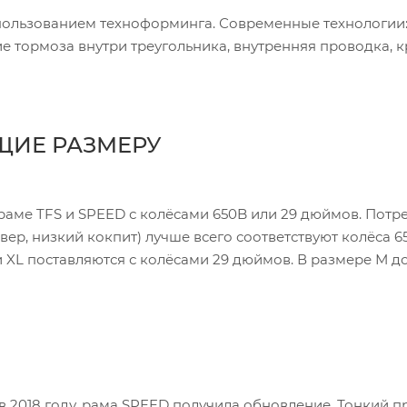
пользованием техноформинга. Современные технологии:
ие тормоза внутри треугольника, внутренняя проводка, 
ЩИЕ РАЗМЕРУ
 раме TFS и SPEED с колёсами 650B или 29 дюймов. Потр
ер, низкий кокпит) лучше всего соответствуют колёса 6
 и XL поставляются с колёсами 29 дюймов. В размере М д
в 2018 году, рама SPEED получила обновление. Тонкий 