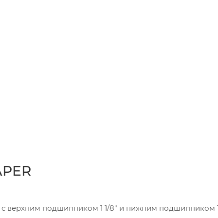
APER
с верхним подшипником 1 1/8" и нижним подшипником 1 