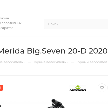
газин
 спортивных
осаратов
erida Big.Seven 20-D 202
—
—
ые велосипеды
Горные велосипеды
Горный велосипед 
)