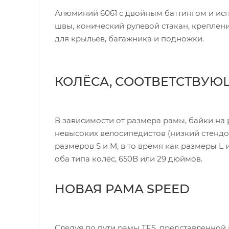
Алюминий 6061 с двойным баттингом и ис
швы, конический рулевой стакан, креплен
для крыльев, багажника и подножки.
КОЛЁСА, СООТВЕТСТВУЮ
В зависимости от размера рамы, байки на
невысоких велосипедистов (низкий стендов
размеров S и M, в то время как размеры L
оба типа колёс, 650B или 29 дюймов.
НОВАЯ РАМА SPEED
Следуя по пути рамы TFS, представленной 