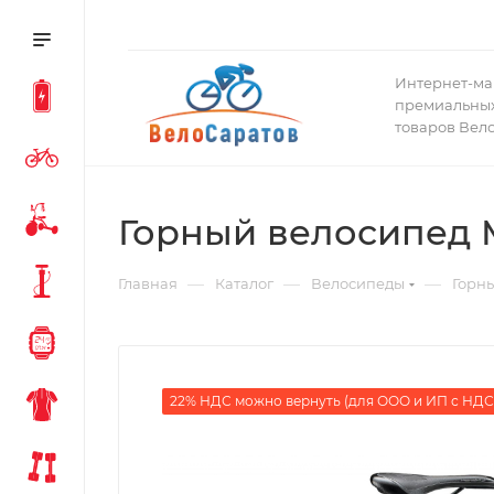
Интернет-ма
премиальных
товаров Вел
Горный велосипед M
—
—
—
Главная
Каталог
Велосипеды
Горн
22% НДС можно вернуть (для ООО и ИП с НДС