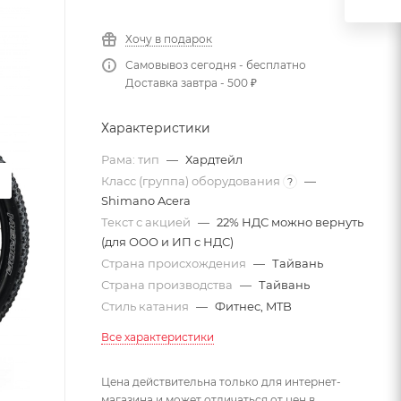
Хочу в подарок
Самовывоз сегодня - бесплатно
Доставка завтра - 500 ₽
Характеристики
Рама: тип
—
Хардтейл
Класс (группа) оборудования
—
?
Shimano Acera
Текст с акцией
—
22% НДС можно вернуть
(для ООО и ИП с НДС)
Страна происхождения
—
Тайвань
Страна производства
—
Тайвань
Стиль катания
—
Фитнес, MTB
Все характеристики
Цена действительна только для интернет-
магазина и может отличаться от цен в