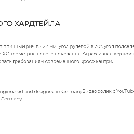
ГО ХАРДТЕЙЛА
линный рич в 422 мм, угол рулевой в 70°, угол подсед
о XC-геометрия нового поколения. Агрессивная вёрткост
вовать требованиям современного кросс-кантри.
Видеоролик c YouTub
n Germany