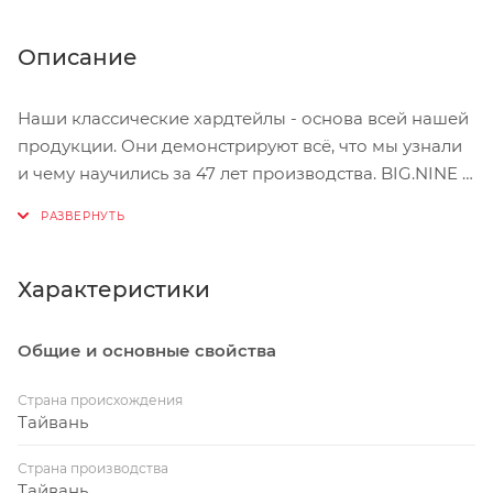
Описание
Наши классические хардтейлы - основа всей нашей
продукции. Они демонстрируют всё, что мы узнали
и чему научились за 47 лет производства. BIG.NINE и
BIG.SEVEN символизируют симбиоз из современных
технологий, внимания к деталям и качества
изготовления, известного как 'Made in Taiwan'.
Характеристики
Алюминий 6061 с двойным баттингом и
использованием техноформинга. Современные
Общие и основные свойства
технологии: гладкие швы, конический рулевой
стакан, крепление тормоза внутри треугольника,
Страна происхождения
внутренняя проводка, крепления для крыльев,
Тайвань
багажника и подножки.
Страна производства
Тайвань