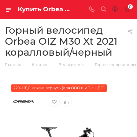
0
Купить Orbea OIZ M30 Xt 2021 коралловый/черный за рублей, а со скидкой
Горный велосипед
Orbea OIZ M30 Xt 2021
коралловый/черный
—
—
—
Главная
Каталог
Велосипеды
Горные велосипеды
22% НДС можно вернуть (для ООО и ИП с НДС)