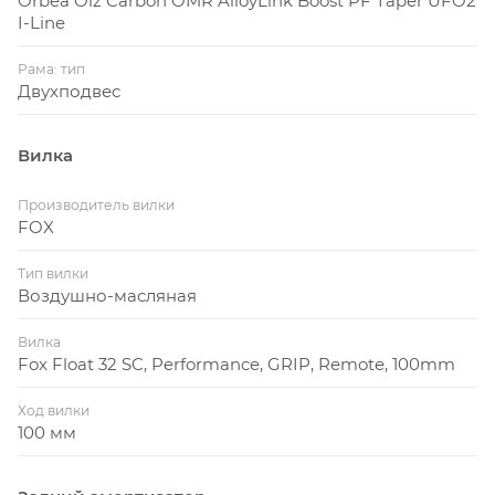
Orbea Oiz Carbon OMR AlloyLink Boost PF Taper UFO2
I-Line
Рама: тип
Двухподвес
Вилка
Производитель вилки
FOX
Тип вилки
Воздушно-масляная
Вилка
Fox Float 32 SC, Performance, GRIP, Remote, 100mm
Ход вилки
100 мм