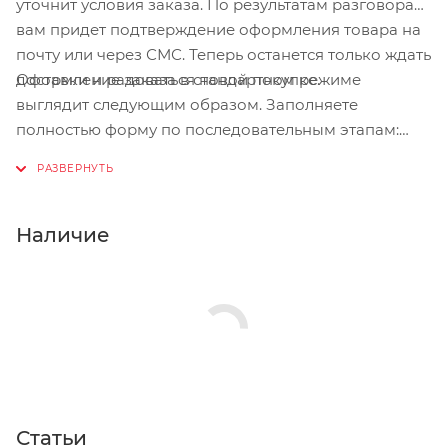
уточнит условия заказа. По результатам разговора
вам придет подтверждение оформления товара на
почту или через СМС. Теперь останется только ждать
Оформление заказа в стандартном режиме
доставки и радоваться новой покупке.
выглядит следующим образом. Заполняете
полностью форму по последовательным этапам:
адрес, способ доставки, оплаты, данные о себе.
Советуем в комментарии к заказу написать
информацию, которая поможет курьеру вас найти.
Нажмите кнопку «Оформить заказ».
Наличие
Статьи