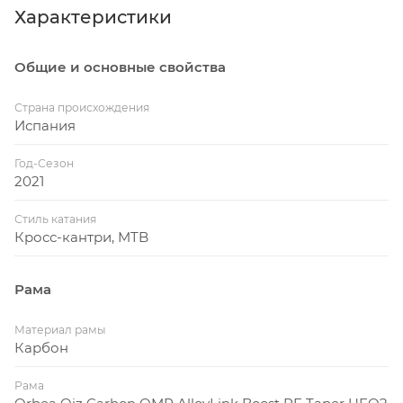
Характеристики
см. Длина ноги по внутреннему шву 83.0 - 85.8 см
Размер 580 / XL. Рекомендуемый рост 187.9 – 195.5
Общие и основные свойства
см. Длина ноги по внутреннему шву 85.8 - 88.9 см
Страна происхождения
Испания
Год-Сезон
2021
Стиль катания
Кросс-кантри, MTB
Рама
Материал рамы
Карбон
Рама