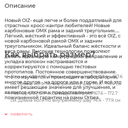
Описание
Новый OIZ- ещё легче и более поддатливый для
страстных кросс-кантри любителей! Новые
карбоновые OMX рама и задний треугольник.
Лёгкий, жёсткий и эффективный - это всё OIZ, с
новой карбоновой рамой OMX и задним
треугольником. Идеальный баланс жёсткости и
веса рамы. Высокие технологии позволяют
Как выбрать размер?
делать идеальную конструкцию. Направление и
укладка волокон настраиваются и
корректируются с помощью тестовых
прототипов. Постоянное совершенствование.
Размер 480 / XS. Рекомендуемый рост 152.4 – 167.6
Что-то изучается и происходит в лаборатории,
многое другое - на дороге или в горах. И всё это
см. Длина ноги по внутреннему шву 70.8 - 74.4 см
имеет решающее значение для улучшения, и
является ключом к предоставлению
Размер 510 / S. Рекомендуемый рост 167.6 – 172.7
пожизненной гарантии на рамы Orbea.
см. Длина ноги по внутреннему шву 74.4 - 77.9 см
Размер 540 / M. Рекомендуемый рост 172.7 – 180.3
см. Длина ноги по внутреннему шву 77.9 - 83.0 см
Размер 560 / L. Рекомендуемый рост 180.3 – 187.9