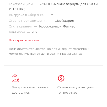
Текст с акцией
—
22% НДС можно вернуть (для ООО и
ИП с НДС)
Выгрузка в Сбер rFBS
—
Y
Страна происхождения
—
Швейцария
Стиль катания
—
Кросс-кантри, Фитнес
Год-Сезон
—
2021
Все характеристики
Цена действительна только для интернет-магазина и
может отличаться от цен в розничных магазинах
Быстро и качественно
Самые выгодные цены
доставляем
только у нас