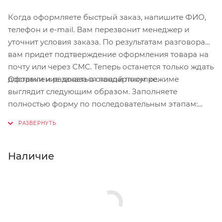
Когда оформляете быстрый заказ, напишите ФИО,
телефон и e-mail. Вам перезвонит менеджер и
уточнит условия заказа. По результатам разговора
вам придет подтверждение оформления товара на
почту или через СМС. Теперь останется только ждать
Оформление заказа в стандартном режиме
доставки и радоваться новой покупке.
выглядит следующим образом. Заполняете
полностью форму по последовательным этапам:
адрес, способ доставки, оплаты, данные о себе.
Советуем в комментарии к заказу написать
информацию, которая поможет курьеру вас найти.
Нажмите кнопку «Оформить заказ».
Наличие