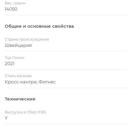
Модель укомплектована полупрофессиональным
Вес, грамм
уровнем оборудования.
14050
На прочных ободах установлены рельефные
покрышки Kenda Booster 2.4" / 30TPI, позволяющие
Общие и основные свойства
развить максимальную скорость за короткое время.
Байк оборудован переключателем Shimano Alivio
Страна происхождения
RD-M3100, 18 Speed, чтобы менять передачи во
Швейцария
время поездки
Год-Сезон
2021
Стиль катания
Кросс-кантри, Фитнес
Технические
Выгрузка в Сбер rFBS
Y