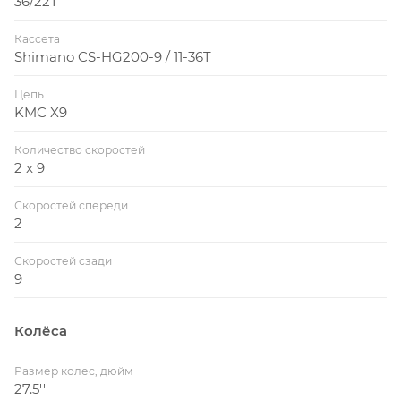
36/22T
Кассета
Shimano CS-HG200-9 / 11-36T
Цепь
KMC X9
Количество скоростей
2 x 9
Скоростей спереди
2
Скоростей сзади
9
Колёса
Размер колес, дюйм
27.5''