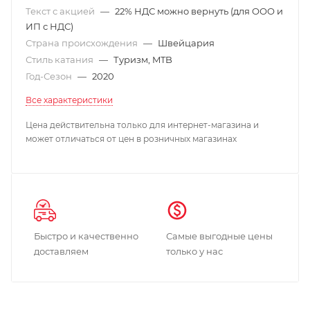
Текст с акцией
—
22% НДС можно вернуть (для ООО и
ИП с НДС)
Страна происхождения
—
Швейцария
Стиль катания
—
Туризм, MTB
Год-Сезон
—
2020
Все характеристики
Цена действительна только для интернет-магазина и
может отличаться от цен в розничных магазинах
Быстро и качественно
Самые выгодные цены
доставляем
только у нас