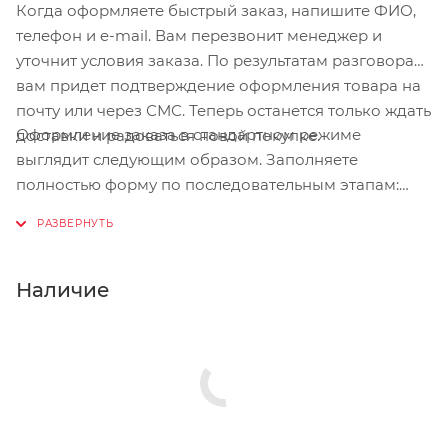
Когда оформляете быстрый заказ, напишите ФИО,
телефон и e-mail. Вам перезвонит менеджер и
уточнит условия заказа. По результатам разговора
вам придет подтверждение оформления товара на
почту или через СМС. Теперь останется только ждать
Оформление заказа в стандартном режиме
доставки и радоваться новой покупке.
выглядит следующим образом. Заполняете
полностью форму по последовательным этапам:
адрес, способ доставки, оплаты, данные о себе.
Советуем в комментарии к заказу написать
информацию, которая поможет курьеру вас найти.
Нажмите кнопку «Оформить заказ».
Наличие