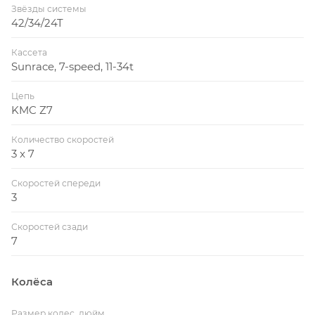
Звёзды системы
42/34/24T
Кассета
Sunrace, 7-speed, 11-34t
Цепь
KMC Z7
Количество скоростей
3 x 7
Скоростей спереди
3
Скоростей сзади
7
Колёса
Размер колес, дюйм