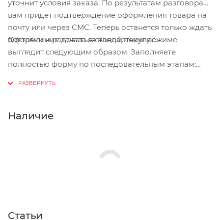
уточнит условия заказа. По результатам разговора
вам придет подтверждение оформления товара на
почту или через СМС. Теперь останется только ждать
Оформление заказа в стандартном режиме
доставки и радоваться новой покупке.
выглядит следующим образом. Заполняете
полностью форму по последовательным этапам:
адрес, способ доставки, оплаты, данные о себе.
Советуем в комментарии к заказу написать
информацию, которая поможет курьеру вас найти.
Нажмите кнопку «Оформить заказ».
Наличие
Статьи