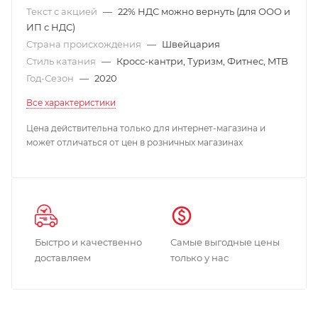
Текст с акцией
—
22% НДС можно вернуть (для ООО и
ИП с НДС)
Страна происхождения
—
Швейцария
Стиль катания
—
Кросс-кантри, Туризм, Фитнес, MTB
Год-Сезон
—
2020
Все характеристики
Цена действительна только для интернет-магазина и
может отличаться от цен в розничных магазинах
Быстро и качественно
Самые выгодные цены
доставляем
только у нас