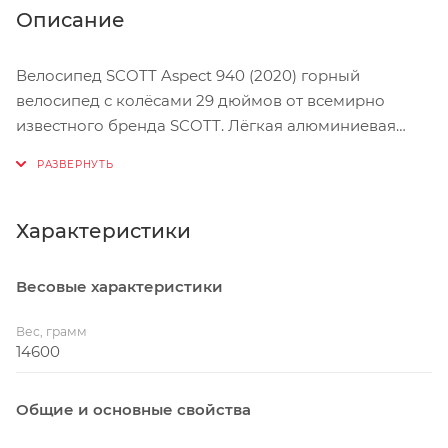
Описание
Велосипед SCOTT Aspect 940 (2020) горный
велосипед с колёсами 29 дюймов от всемирно
известного бренда SCOTT. Лёгкая алюминиевая
рама продуманной геометрии обеспечивает
оптимальную посадку для поездок по
пересечённой местности. Амортизационная вилка
Suntour XCR32 с выносной блокировкой прекрасно
Характеристики
справится со всеми неровностями покрытия, а
трансмиссия 2*9 с задним переключателем Deore
Весовые характеристики
позволит выбрать оптимальный режим нагрузки
при катании. Велосипед SCOTT Aspect 940 (2020)
Вес, грамм
собран на высококачественных компонентах
14600
ведущих производителей, что обеспечит их
надёжную работу и долгий срок службы.
Общие и основные свойства