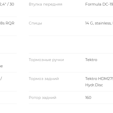
,4" / 30
Втулка передняя
Formula DC-19
 8s RQR
Спицы
14 G, stainless,
Тормозные ручки
Tektro
ие
/
Тормоз задний
Tektro HDM275
Hydr.Disc
Ротор задний
160