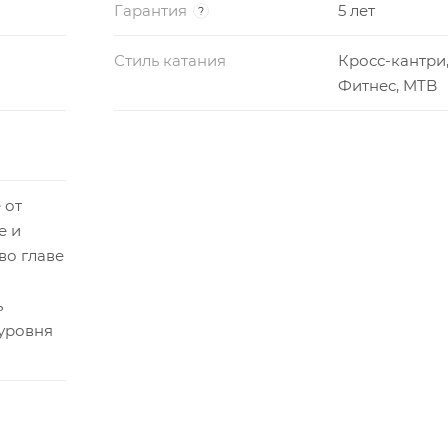
Гарантия
5 лет
?
Стиль катания
Кросс-кантри,
Фитнес, MTB
 от
е и
во главе
ь
уровня