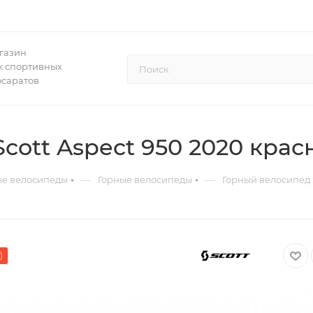
газин
 спортивных
осаратов
cott Aspect 950 2020 кра
—
—
ые велосипеды
Горные велосипеды
Горный велосипед 
)