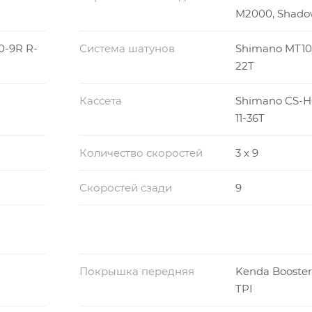
M2000, Shad
-9R R-
Система шатунов
Shimano MT10
22T
Кассета
Shimano CS-H
11-36T
Количество скоростей
3 x 9
Скоростей сзади
9
Покрышка передняя
Kenda Booster 
TPI