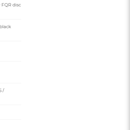
 FQR disc
 black
 /