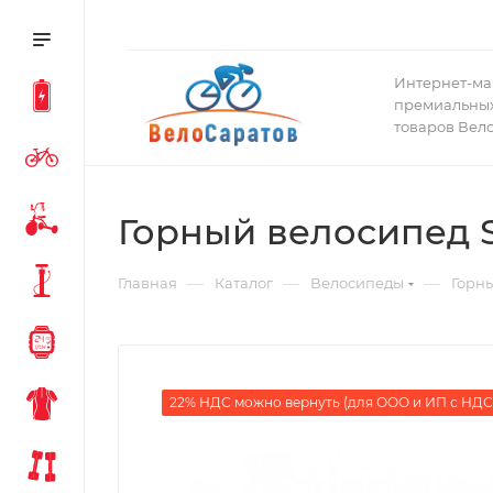
Интернет-ма
премиальных
товаров Вел
Горный велосипед S
—
—
—
Главная
Каталог
Велосипеды
Горн
22% НДС можно вернуть (для ООО и ИП с НДС