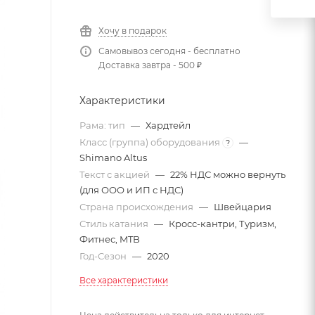
Хочу в подарок
Самовывоз сегодня - бесплатно
Доставка завтра - 500 ₽
Характеристики
Рама: тип
—
Хардтейл
Класс (группа) оборудования
—
?
Shimano Altus
Текст с акцией
—
22% НДС можно вернуть
(для ООО и ИП с НДС)
Страна происхождения
—
Швейцария
Стиль катания
—
Кросс-кантри, Туризм,
Фитнес, MTB
Год-Сезон
—
2020
Все характеристики