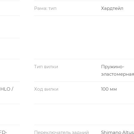
Рама: тип
Хардтейл
Тип вилки
Пружино-
эластомерна
-HLO /
Ход вилки
100 мм
FD-
Переключатель задний
Shimano Altus