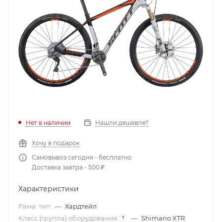
Нет в наличии
Нашли дешевле?
Хочу в подарок
Самовывоз сегодня - бесплатно
Доставка завтра - 500 ₽
Характеристики
Рама: тип
—
Хардтейл
Класс (группа) оборудования
—
Shimano XTR
?