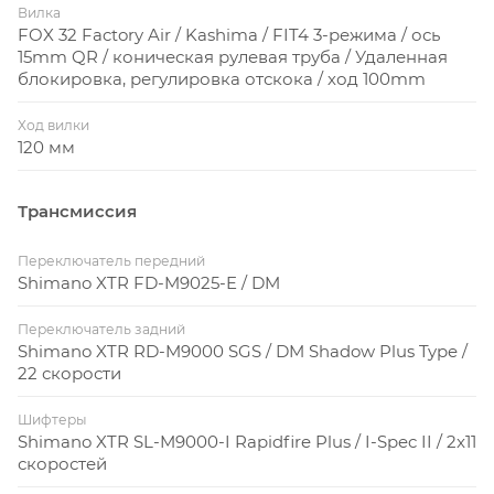
кругу
Вилка
Гоночные колеса Syncros XR1.5 готовые к
FOX 32 Factory Air / Kashima / FIT4 3-режима / ось
15mm QR / коническая рулевая труба / Удаленная
конвертации в бескамерные
блокировка, регулировка отскока / ход 100mm
Оптимально для 27.5
Ход вилки
120 мм
Трансмиссия
Переключатель передний
Геометрия оптимизирована под колеса 27.5".
Shimano XTR FD-M9025-E / DM
Короткие нижние перья обеспечивают
Переключатель задний
необходимую жесткость, а угол рулевой колонки 69
Shimano XTR RD-M9000 SGS / DM Shadow Plus Type /
градосов - отменную стабильность и управляемость
22 скорости
в любой ситуации.
Шифтеры
Shimano XTR SL-M9000-I Rapidfire Plus / I-Spec II / 2x11
Легче и тоньше
скоростей