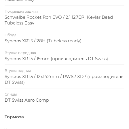
Покрышка задняя
Супер жесткость
Schwalbe Rocket Ron EVO / 2.1 127EPI Kevlar Bead
Tubeless Easy
Обода
Syncros XR1.5 / 28H (Tubeless ready)
Втулка передняя
Модели Scale имеют жесткий кареточный узел
Syncros XR1.5 / 15mm (производитель DT Swiss)
стандарта Press Fit длиной 92мм. При этом нет
необходимости использовать спейсеры, чтобы
Втулка задняя
Syncros XR1.5 / 12x142mm / RWS / XD / (производитель
обеспечить оптимальную линию цепи.
DT Swiss)
Спицы
DT Swiss Aero Comp
Тормоза