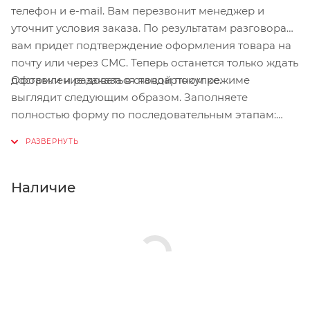
телефон и e-mail. Вам перезвонит менеджер и
уточнит условия заказа. По результатам разговора
вам придет подтверждение оформления товара на
почту или через СМС. Теперь останется только ждать
Оформление заказа в стандартном режиме
доставки и радоваться новой покупке.
выглядит следующим образом. Заполняете
полностью форму по последовательным этапам:
адрес, способ доставки, оплаты, данные о себе.
Советуем в комментарии к заказу написать
информацию, которая поможет курьеру вас найти.
Нажмите кнопку «Оформить заказ».
Наличие