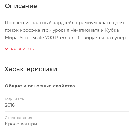
Описание
Профессиональный хардтейл премиум-класса для
гонок кросс-кантри уровня Чемпионата и Кубка
Мира. Scott Scale 700 Premium базируется на супер-
легкой раме из композитного волокна HMX,
гоночной трансмиссии Shimano XTR M9000 и легких
алюминиевых колесах Syncros XR 1.5, готовых в
любой момент стать бескамерными.
Характеристики
Велосипеды SCOTT Scale разработаны с двумя
Общие и основные свойства
вариантами колес: 27.5 дюймов (серия 700) и 29
дюймов (серия 900). Оба варианта предлагают
Год-Сезон
максимальные преимущества, которые в состоянии
2016
обеспечить увеличенные колеса. Неважно,
Стиль катания
выберите вы Scale с колесами 27.5 дюймов, или Scale
Кросс-кантри
с колесами 29 дюймов - это будет велосипед с