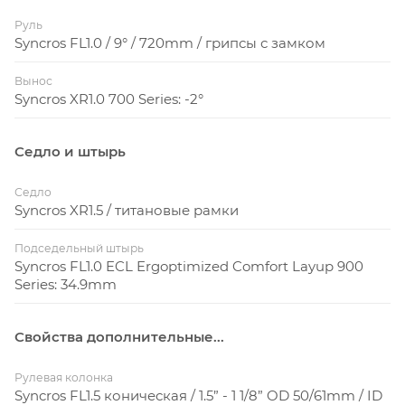
Руль
Syncros FL1.0 / 9° / 720mm / грипсы с замком
Вынос
Syncros XR1.0 700 Series: -2°
Седло и штырь
Седло
Syncros XR1.5 / титановые рамки
Подседельный штырь
Syncros FL1.0 ECL Ergoptimized Comfort Layup 900
Series: 34.9mm
Свойства дополнительные...
Рулевая колонка
Syncros FL1.5 коническая / 1.5” - 1 1/8” OD 50/61mm / ID