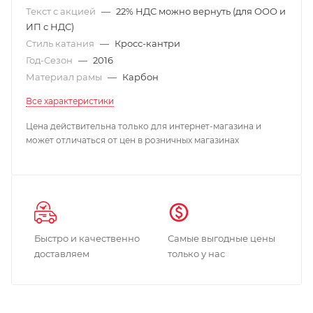
Текст с акцией
—
22% НДС можно вернуть (для ООО и
ИП с НДС)
Стиль катания
—
Кросс-кантри
Год-Сезон
—
2016
Материал рамы
—
Карбон
Все характеристики
Цена действительна только для интернет-магазина и
может отличаться от цен в розничных магазинах
Быстро и качественно
Самые выгодные цены
доставляем
только у нас