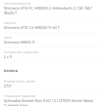
Система шатунов
Shimano XTR FC-M9000-2 Hollowtech 2 / QF 158 /
36x26 T
Кассета
Scale 900-серии использует подседельный штырь
Shimano XTR CS-M9000 11-40 T
34.9мм, а велосипеды Scale 700-серии
комплектуются подседельным штырем 31.6мм, такое
Цепь
решение легче и аэродинамичнее
Shimano M900-11
Количество скоростей
Дропауты IDS-SL
2 x 11
Колёса
Размер колес, дюйм
27.5''
Технология взаимозаменяемых дропаутов (IDS-SL
INTERCHANGEABLE DROPOUT SYSTEM - SUPER
Покрышка передняя
LIGHT) совместима с задними осями трех
Schwalbe Rocket Ron EVO / 2.1 127EPI Kevlar Bead
стандартов: 142х12мм, 135х12мм и 135х5мм.
Tubeless Easy