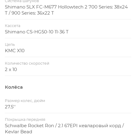
Система шатунов
Shimano SLX FC-M677 Hollowtech 2 700 Series: 38x24
T / 900 Series: 36x22 T
Scale 900-серии использует подседельный штырь
34.9мм, а велосипеды Scale 700-серии
Кассета
Shimano CS-HG50-10 11-36 T
комплектуются подседельным штырем 31.6мм, такое
решение легче и аэродинамичнее.
Цепь
KMC X10
Дропауты IDS-SL
Количество скоростей
2 x 10
Колёса
Технология взаимозаменяемых дропаутов (IDS-SL
Размер колес, дюйм
27.5''
INTERCHANGEABLE DROPOUT SYSTEM - SUPER
LIGHT) совместима с задними осями трех
Покрышка передняя
стандартов: 142х12мм, 135х12мм и 135х5мм.
Schwalbe Rocket Ron / 2.1 67EPI кевларовый корд /
Kevlar Bead