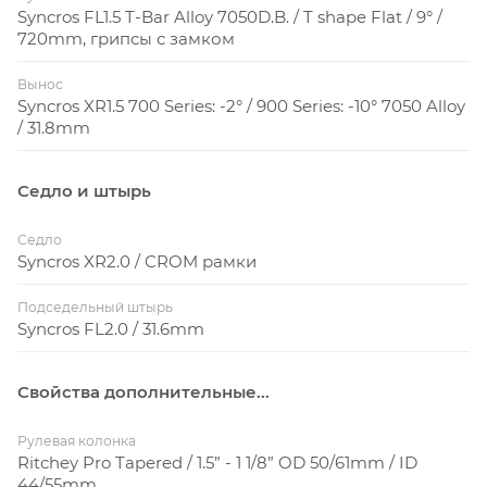
Syncros FL1.5 T-Bar Alloy 7050D.B. / T shape Flat / 9° /
720mm, грипсы с замком
Вынос
Syncros XR1.5 700 Series: -2° / 900 Series: -10° 7050 Alloy
/ 31.8mm
Седло и штырь
Седло
Syncros XR2.0 / CROM рамки
Подседельный штырь
Syncros FL2.0 / 31.6mm
Свойства дополнительные...
Рулевая колонка
Ritchey Pro Tapered / 1.5” - 1 1/8” OD 50/61mm / ID
44/55mm