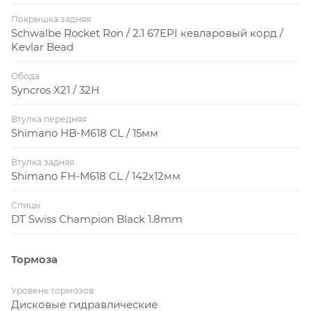
Супер жесткость
Покрышка задняя
Schwalbe Rocket Ron / 2.1 67EPI кевларовый корд /
Kevlar Bead
Обода
Syncros X21 / 32H
Модели Scale имеют жесткий кареточный узел
Втулка передняя
стандарта Press Fit длиной 92мм. При этом нет
Shimano HB-M618 CL / 15мм
необходимости использовать спейсеры, чтобы
обеспечить оптимальную линию цепи.
Втулка задняя
Shimano FH-M618 CL / 142х12мм
Спицы
DT Swiss Champion Black 1.8mm
Тормоза
Уровень тормозов
Дисковые гидравлические