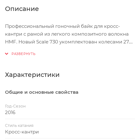
Описание
Профессиональный гоночный байк для кросс-
кантри с рамой из легкого композитного волокна
HMF. Новый Scale 730 укомплектован колесами 27.5
дюймов, амортизационной вилкой Fox 32 Float с
демпфером FIT4, который поддерживает три
режима работы и управляется с помощью
дистанционной манетки RideLoc.
Характеристики
Велосипеды SCOTT Scale разработаны с двумя
Общие и основные свойства
вариантами колес: 27.5 дюймов (серия 700) и 29
дюймов (серия 900). Оба варианта предлагают
Год-Сезон
максимальные преимущества, которые в состоянии
2016
обеспечить увеличенные колеса. Неважно,
Стиль катания
выберите вы Scale с колесами 27.5 дюймов, или Scale
Кросс-кантри
с колесами 29 дюймов - это будет велосипед с