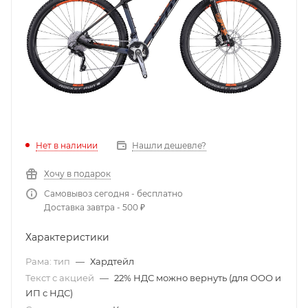
Нет в наличии
Нашли дешевле?
Хочу в подарок
Самовывоз сегодня - бесплатно
Доставка завтра - 500 ₽
Характеристики
Рама: тип
—
Хардтейл
Текст с акцией
—
22% НДС можно вернуть (для ООО и
ИП с НДС)