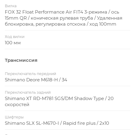
SLX
Вилка
FOX 32 Float Performance Air FIT4 3-режима / ось
15mm QR / коническая рулевая труба / Удаленная
Оптимально для 27.5
блокировка, регулировка отскока / ход 100mm
Ход вилки
100 мм
Трансмиссия
Геометрия оптимизирована под колеса 27.5".
Короткие нижние перья обеспечивают
Переключатель передний
необходимую жесткость, а угол рулевой колонки 69
Shimano Deore M618-H / 34
градосов - отменную стабильность и управляемость
Переключатель задний
в любой ситуации.
Shimano XT RD-M781 SGS/DM Shadow Type / 20
скоростей
Легче и тоньше
Шифтеры
Shimano SLX SL-M670-I / Rapid fire plus / 2х10