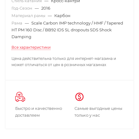
Стиль катания
—
Кросс-кантри
Год-Сезон
—
2016
Материал рамы
—
Карбон
Рама
—
Scale Carbon IMP technology / HMF / Tapered
HT PM 160 Disc / BB92 IDS SL dropouts SDS Shock
Damping
Все характеристики
Цена действительна только для интернет-магазина и
может отличаться от цен в розничных магазинах
Быстро и качественно
Самые выгодные цены
доставляем
только у нас