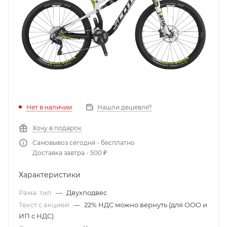
Нет в наличии
Нашли дешевле?
Хочу в подарок
Самовывоз сегодня - бесплатно
Доставка завтра - 500 ₽
Характеристики
Рама: тип
—
Двухподвес
Текст с акцией
—
22% НДС можно вернуть (для ООО и
ИП с НДС)