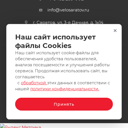
info@velosaratov.ru
г. Саратов, ул. 3-я Дачная, д. 1к14
Наш сайт использует
файлы Cookies
Наш сайт использует cookie-файлы для
обеспечения удобства пользователей,
анализа посещаемости и улучшения работы
2011-2026 © интернет-магазин спортивных товаров
сервиса. Продолжая использовать сайт, вы
ВелоСаратов. Не является публичной офертой. Все права
соглашаетесь
защищены. Заимствование материалов и фотографий
с
обработкой
этих данных в соответствии с
запрещено.
нашей
политики конфиденциальности.
Принять