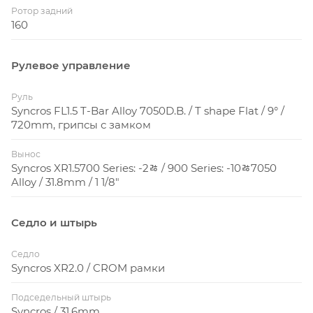
Ротор задний
160
Рулевое управление
Руль
Syncros FL1.5 T-Bar Alloy 7050D.B. / T shape Flat / 9° /
720mm, грипсы с замком
Вынос
Syncros XR1.5700 Series: -2ﾰ / 900 Series: -10ﾰ7050
Alloy / 31.8mm / 1 1/8"
Седло и штырь
Седло
Syncros XR2.0 / CROM рамки
Подседельный штырь
Syncros / 31.6mm