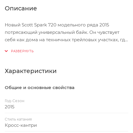
Описание
Новый Scott Spark 720 модельного ряда 2015
потрясающий универсальный байк. Он чувствует
себя как дома на техничных трейловых участках, где
его жесткая рама и точное, предсказуемое
поведение становятся причиной для
дополнительного использования тормозов.
Поверьте, с этим байком вам захочется испытать
Характеристики
больше, чем просто кросс-кантри. Но и тенденции
не стоят на месте, и современные XC трассы
Общие и основные свойства
зачастую сочетают в себе жесткие спуски с
элементами фрирайда. Spark 720 хорошо
Год-Сезон
вписывается в определение современного байка
2015
для кросс-кантри новой эпохи.
Стиль катания
Кросс-кантри
1. Оптимизированная геометрия