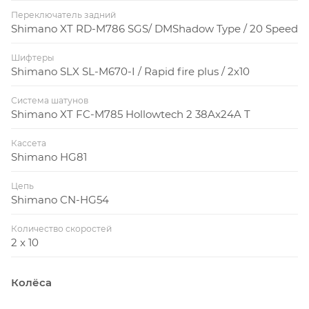
переключателя более легкой, жесткой и точной в
Переключатель задний
работе.
Shimano XT RD-M786 SGS/ DMShadow Type / 20 Speed
Шифтеры
Супер лёгкий карбоновый передний треугольник
Shimano SLX SL-M670-I / Rapid fire plus / 2х10
рамы в комбинации с алюминиевым маятником,
амортизатор FOX Nude custom, технология
Система шатунов
контроля работы вилки и амортизатора в трех
Shimano XT FC-M785 Hollowtech 2 38Ax24A T
режимах TwinLoc, тормоза Shimano SLX disc,
Кассета
оптимизированная трансмиссия 2 × 10, передняя и
Shimano HG81
задняя ось thru axle, компоненты Syncros, доступен
на колёсах 27,5 и 29.
Цепь
Shimano CN-HG54
Количество скоростей
2 x 10
Колёса