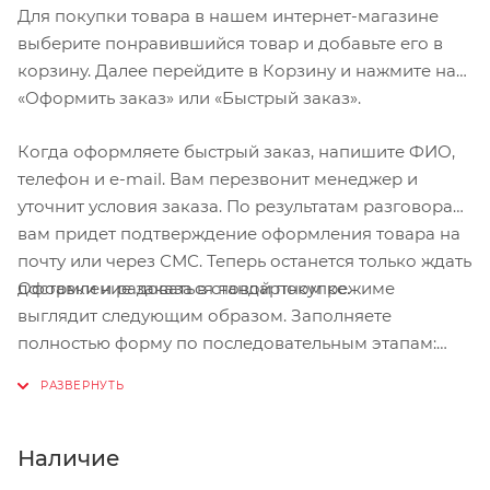
Для покупки товара в нашем интернет-магазине
выберите понравившийся товар и добавьте его в
корзину. Далее перейдите в Корзину и нажмите на
«Оформить заказ» или «Быстрый заказ».
Когда оформляете быстрый заказ, напишите ФИО,
телефон и e-mail. Вам перезвонит менеджер и
уточнит условия заказа. По результатам разговора
вам придет подтверждение оформления товара на
почту или через СМС. Теперь останется только ждать
Оформление заказа в стандартном режиме
доставки и радоваться новой покупке.
выглядит следующим образом. Заполняете
полностью форму по последовательным этапам:
адрес, способ доставки, оплаты, данные о себе.
Советуем в комментарии к заказу написать
информацию, которая поможет курьеру вас найти.
Нажмите кнопку «Оформить заказ».
Наличие