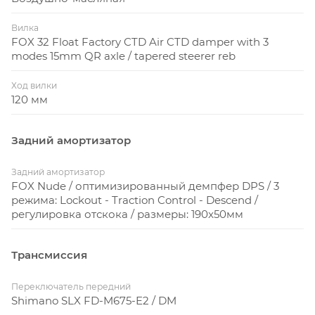
полноподвесочный байк для кросс-кантри,
предлагающий такую тонкую настройку.
Вилка
FOX 32 Float Factory CTD Air CTD damper with 3
modes 15mm QR axle / tapered steerer reb
3. Новый дизайн нижней трубы на моделях 700-й
серии
Ход вилки
На моделях Spark 700-серии используется
120 мм
оригинальный дизайн нижней трубы, позволяющий
использовать фляги практически любых размеров
Задний амортизатор
(до 1L), даже на маленьких размерах рам (S)
Задний амортизатор
4. Технология IDS-DL
FOX Nude / оптимизированный демпфер DPS / 3
режима: Lockout - Traction Control - Descend /
IDS-SL (Interchangeable Dropout System - Super Light)
регулировка отскока / размеры: 190x50мм
- технология взаимозаменяемых дропаутов для
задней втулки. Совместима с вариантами осей:
Трансмиссия
142x12мм, 135x12мм и 135x5мм (QR). Также, технология
IDS-SL позволяет использовать опцию
Переключатель передний
интегрированного «петуха» заднего переключателя
Shimano SLX FD-M675-E2 / DM
Shiamano, делая конструкцию заднего