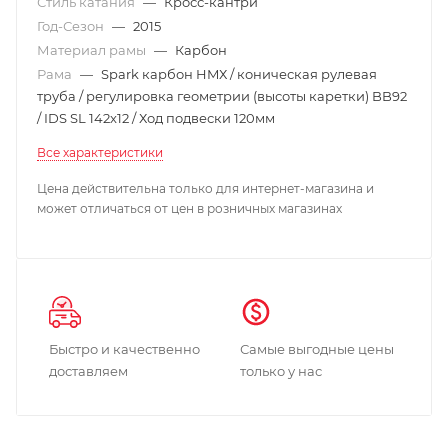
Стиль катания
—
Кросс-кантри
Год-Сезон
—
2015
Материал рамы
—
Карбон
Рама
—
Spark карбон HMХ / коническая рулевая
труба / регулировка геометрии (высоты каретки) BB92
/ IDS SL 142x12 / Ход подвески 120мм
Все характеристики
Цена действительна только для интернет-магазина и
может отличаться от цен в розничных магазинах
Быстро и качественно
Самые выгодные цены
доставляем
только у нас