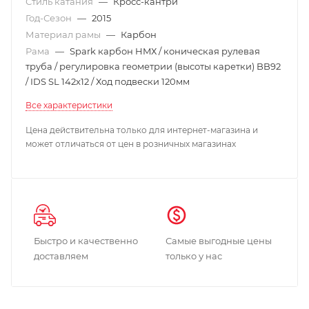
Стиль катания
—
Кросс-кантри
Год-Сезон
—
2015
Материал рамы
—
Карбон
Рама
—
Spark карбон HMХ / коническая рулевая
труба / регулировка геометрии (высоты каретки) BB92
/ IDS SL 142x12 / Ход подвески 120мм
Все характеристики
Цена действительна только для интернет-магазина и
может отличаться от цен в розничных магазинах
Быстро и качественно
Самые выгодные цены
доставляем
только у нас