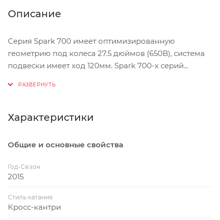
Описание
Серия Spark 700 имеет оптимизированную
геометрию под колеса 27.5 дюймов (650B), система
подвески имеет ход 120мм. Spark 700-х серий
сочетает в себе преимущества найнера с
великолепными показателями ускорения.
1. Оптимизированная геометрия
Характеристики
Серия Spark 700 имеет оптимизированную
геометрию под колеса 27.5 дюймов (650B). Короткие
Общие и основные свойства
перья длиной 433мм в сочетании с рулевым углом
68.3 градуса и высотой каретки 330мм гарантируют
Год-Сезон
как отменную маневренность, так и замечательную
2015
стабильность. Ход подвески Spark 900 - 100мм, Spark
Стиль катания
700 - 120мм.
Кросс-кантри