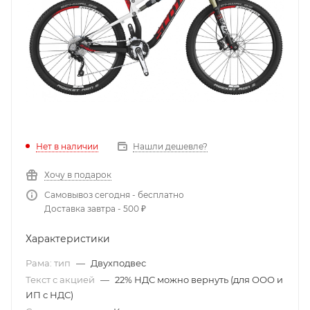
Нет в наличии
Нашли дешевле?
Хочу в подарок
Самовывоз сегодня - бесплатно
Доставка завтра - 500 ₽
Характеристики
Рама: тип
—
Двухподвес
Текст с акцией
—
22% НДС можно вернуть (для ООО и
ИП с НДС)