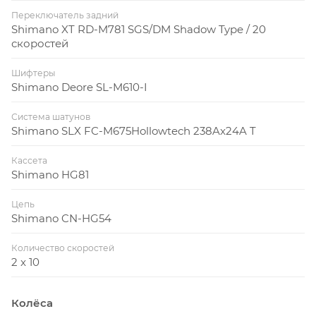
трансмиссия Shimano 2 × 10, передняя и задняя ось
Переключатель задний
thru axle, компоненты Syncros, доступен на колёсах
Shimano XT RD-M781 SGS/DM Shadow Type / 20
скоростей
27,5 и 29
Шифтеры
Shimano Deore SL-M610-I
Система шатунов
Shimano SLX FC-M675Hollowtech 238Ax24A T
Кассета
Shimano HG81
Цепь
Shimano CN-HG54
Количество скоростей
2 x 10
Колёса