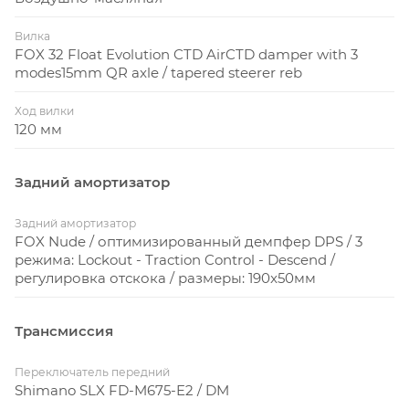
(до 1L), даже на маленьких размерах рам (S)
Вилка
FOX 32 Float Evolution CTD AirCTD damper with 3
4. Технология IDS-DL
modes15mm QR axle / tapered steerer reb
IDS-SL (Interchangeable Dropout System - Super Light)
- технология взаимозаменяемых дропаутов для
Ход вилки
задней втулки. Совместима с вариантами осей:
120 мм
142x12мм, 135x12мм и 135x5мм (QR). Также, технология
IDS-SL позволяет использовать опцию
Задний амортизатор
интегрированного «петуха» заднего переключателя
Shiamano, делая конструкцию заднего
Задний амортизатор
переключателя более легкой, жесткой и точной в
FOX Nude / оптимизированный демпфер DPS / 3
режима: Lockout - Traction Control - Descend /
работе.
регулировка отскока / размеры: 190x50мм
Супер лёгкий карбоновый передний треугольник
Трансмиссия
рамы в комбинации с алюминиевым маятником,
амортизатор FOX Nude custom, технология
Переключатель передний
контроля работы вилки и амортизатора в трех
Shimano SLX FD-M675-E2 / DM
режимах TwinLoc, тормоза Shimano disc,