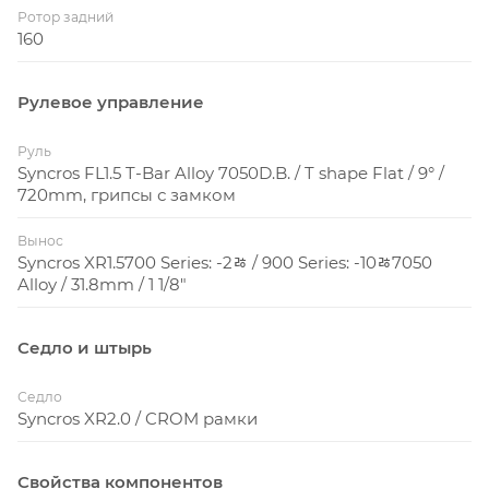
Ротор задний
160
Рулевое управление
Руль
Syncros FL1.5 T-Bar Alloy 7050D.B. / T shape Flat / 9° /
720mm, грипсы с замком
Вынос
Syncros XR1.5700 Series: -2ﾰ / 900 Series: -10ﾰ7050
Alloy / 31.8mm / 1 1/8"
Седло и штырь
Седло
Syncros XR2.0 / CROM рамки
Свойства компонентов