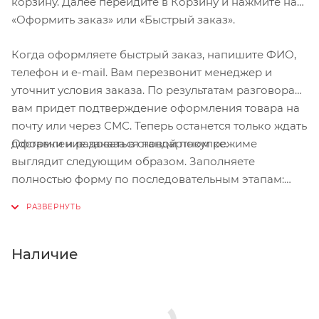
корзину. Далее перейдите в Корзину и нажмите на
«Оформить заказ» или «Быстрый заказ».
Когда оформляете быстрый заказ, напишите ФИО,
телефон и e-mail. Вам перезвонит менеджер и
уточнит условия заказа. По результатам разговора
вам придет подтверждение оформления товара на
почту или через СМС. Теперь останется только ждать
Оформление заказа в стандартном режиме
доставки и радоваться новой покупке.
выглядит следующим образом. Заполняете
полностью форму по последовательным этапам:
адрес, способ доставки, оплаты, данные о себе.
Советуем в комментарии к заказу написать
информацию, которая поможет курьеру вас найти.
Нажмите кнопку «Оформить заказ».
Наличие