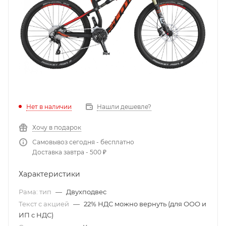
Нет в наличии
Нашли дешевле?
Хочу в подарок
Самовывоз сегодня - бесплатно
Доставка завтра - 500 ₽
Характеристики
Рама: тип
—
Двухподвес
Текст с акцией
—
22% НДС можно вернуть (для ООО и
ИП с НДС)