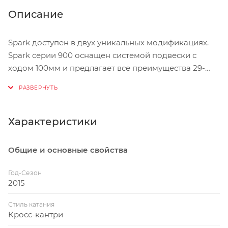
Описание
Spark доступен в двух уникальных модификациях.
Spark серии 900 оснащен системой подвески с
ходом 100мм и предлагает все преимущества 29-
дюймовых колес: отменную стабильность и
устойчивость, а также улучшенный контакт с
грунтом. Серия Spark 700 имеет оптимизированную
геометрию под колеса 27.5 дюймов (650B), система
Характеристики
подвески имеет ход 120мм. Spark 700-х серий
сочетает в себе преимущества найнера с
Общие и основные свойства
великолепными показателями ускорения.
Год-Сезон
1. Оптимизированная геометрия
2015
Серия Spark 700 имеет оптимизированную
Стиль катания
геометрию под колеса 27.5 дюймов (650B). Короткие
Кросс-кантри
перья длиной 433мм в сочетании с рулевым углом