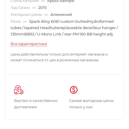
Стиль катания
—
Кросс-кантри
Год-Сезон
—
2015
Материал рамы
—
Алюминий
Рама
—
Spark Alloy 6061 custom buttedHydroformed
tubes / tapered Headtubereplaceable derailleur hanger /
135mmBB92 / U-Mono Link / rear PM 160 BB height adj.
Все характеристики
Цена действительна только для интернет-магазина и
может отличаться от цен в розничных магазинах
Быстро и качественно
Самые выгодные цены
доставляем
только у нас