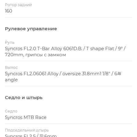
Ротор задний
160
Рулевое управление
Руль
Syncros FL2.0 T-Bar Alloy 6061D.B. / T shape Flat / 9° /
720mm, грипсы с замком
Вынос
Syncros FL2.06061 Alloy / oversize 31.8mm1 1/8" / 6ﾰ
angle
Седло и штырь
Седло
Syncros MTB Race
Подседельный штырь
Syncros FL2.5 / 31.6mm