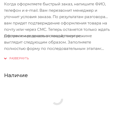
Когда оформляете быстрый заказ, напишите ФИО,
телефон и e-mail. Вам перезвонит менеджер и
уточнит условия заказа. По результатам разговора
вам придет подтверждение оформления товара на
почту или через СМС. Теперь останется только ждать
Оформление заказа в стандартном режиме
доставки и радоваться новой покупке.
выглядит следующим образом. Заполняете
полностью форму по последовательным этапам:
адрес, способ доставки, оплаты, данные о себе.
Советуем в комментарии к заказу написать
информацию, которая поможет курьеру вас найти.
Нажмите кнопку «Оформить заказ».
Наличие