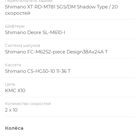
Переключатель задний
Супер лёгкая алюминиевая рама, вилка FOX CTD и
Shimano XT RD-M781 SGS/DM Shadow Type / 20
амортизатор Float CTD активируемые манеткой
скоростей
TwinLoc, тормоза Shimano disc, компоненты Syncros,
Шифтеры
доступен на колёсах 27,5 и 29
Shimano Deore SL-M610-I
Система шатунов
Shimano FC-M6252-piece Design38Ax24A T
Кассета
Shimano CS-HG50-10 11-36 T
Цепь
KMC X10
Количество скоростей
2 x 10
Колёса