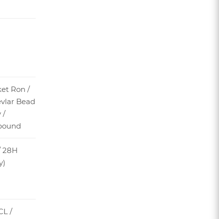
et Ron /
evlar Bead
 /
pound
/ 28H
y)
CL /