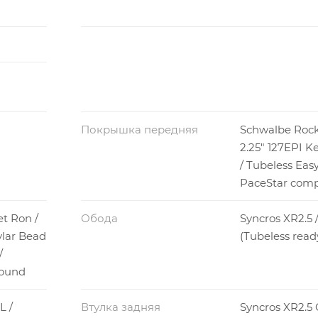
Покрышка передняя
Schwalbe Rock
2.25" 127EPI K
/ Tubeless Easy
PaceStar com
t Ron /
Обода
Syncros XR2.5 
vlar Bead
(Tubeless read
/
ound
L /
Втулка задняя
Syncros XR2.5 