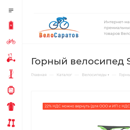
Интернет-ма
премиальных
товаров Вел
Горный велосипед Sc
—
—
—
Главная
Каталог
Велосипеды
Горн
22% НДС можно вернуть (для ООО и ИП с НДС