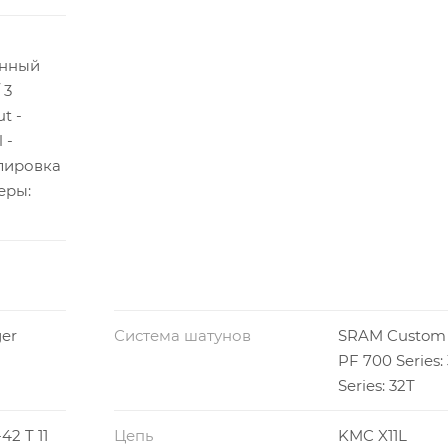
анный
 3
t -
 -
улировка
еры:
er
Система шатунов
SRAM Custom
PF 700 Series:
Series: 32T
42 T 11
Цепь
KMC X11L