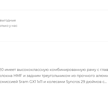
 выгодные
олько у нас
 920 имеет высококлассную комбинированную раму с гл
волокна HMF и задним треугольником из прочного алюм
смиссией Sram GX1 1x11 и колесами Syncros 29 дюймов с
 Свободный ход системы подвески Scott, оснащенной
ставляет 100мм/70мм/блокировка.