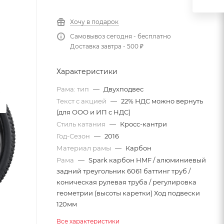
Хочу в подарок
Самовывоз сегодня - бесплатно
Доставка завтра - 500 ₽
Характеристики
Рама: тип
—
Двухподвес
Текст с акцией
—
22% НДС можно вернуть
(для ООО и ИП с НДС)
Стиль катания
—
Кросс-кантри
Год-Сезон
—
2016
Материал рамы
—
Карбон
Рама
—
Spark карбон HMF / алюминиевый
задний треугольник 6061 баттинг труб /
коническая рулевая труба / регулировка
геометрии (высоты каретки) Ход подвески
120мм
Все характеристики