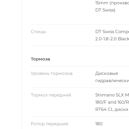
15mm (произв
DT Swiss)
Спицы
DT Swiss Compe
2.0-1.8-2.0 Blac
Тормоза
Уровень тормозов
Дисковые
гидравлическ
Тормоз передний
Shimano SLX M
180/F and 160
RT64 CL диски
Ротор передний
180