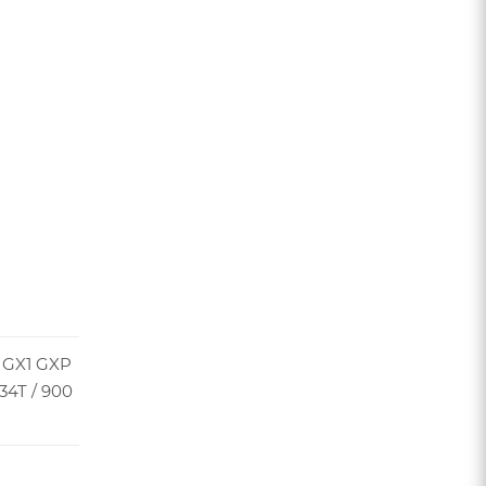
 GX1 GXP
 34T / 900