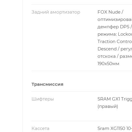
Задний амортизатор
FOX Nude /
оптимизиров
демпфер DPS /
режима: Lockou
Traction Control
Descend / рег
отскока / разм
190x50мм
Трансмиссия
Шифтеры
SRAM GX1 Trigg
(правый)
Кассета
Sram XG1150 10-