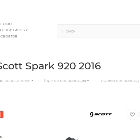
газин
 спортивных
осаратов
ott Spark 920 2016
—
—
ые велосипеды
Горные велосипеды
Горный велосипед S
)