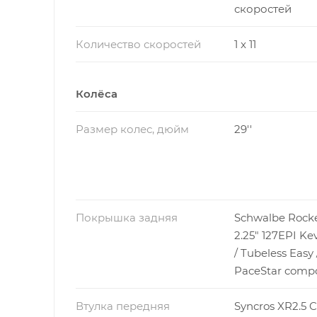
скоростей
Количество скоростей
1 x 11
Колёса
Размер колес, дюйм
29''
Покрышка задняя
Schwalbe Rocke
2.25" 127EPI Ke
/ Tubeless Easy 
PaceStar comp
Втулка передняя
Syncros XR2.5 C