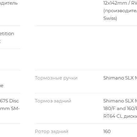
одитель
12x142mm / RW
(производите
Swiss)
tition
k
Тормозные ручки
Shimano SLX 
ие
675 Disc
Тормоз задний
Shimano SLX M
/Rmm SM-
180/F and 16
RT64 CL диск
Ротор задний
160