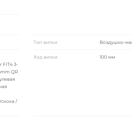
Тип вилки
Воздушно-ма
Ход вилки
100 мм
 FIT4 3-
15mm QR
рулевая
ная
скока /