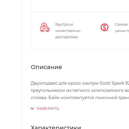
Быстро и
Самые
качественно
цены т
доставляем
Описание
Двухподвес для кросс-кантри Scott Spark
треугольником из легкого композитного 
сплава. Байк комплектуется гоночной тран
возможностью конвертации в бескамерку.
технологией Twinloc (3 режима работы) со
Особенности Scott Spark 920
Характеристики