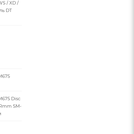
S / XD /
ль DT
M675
675 Disc
0/Rmm SM-
и