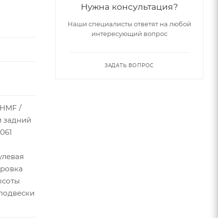
Нужна консультация?
Наши специалисты ответят на любой
интересующий вопрос
кировка
ЗАДАТЬ ВОПРОС
 HMF /
е на
 задний
061
улевая
ировка
ысоты
 подвески