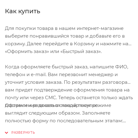
Как купить
Для покупки товара в нашем интернет-магазине
выберите понравившийся товар и добавьте его в
корзину. Далее перейдите в Корзину и нажмите на
«Оформить заказ» или «Быстрый заказ».
Когда оформляете быстрый заказ, напишите ФИО,
телефон и e-mail. Вам перезвонит менеджер и
уточнит условия заказа. По результатам разговора
вам придет подтверждение оформления товара на
почту или через СМС. Теперь останется только ждать
Оформление заказа в стандартном режиме
доставки и радоваться новой покупке.
выглядит следующим образом. Заполняете
полностью форму по последовательным этапам:
адрес, способ доставки, оплаты, данные о себе.
Советуем в комментарии к заказу написать