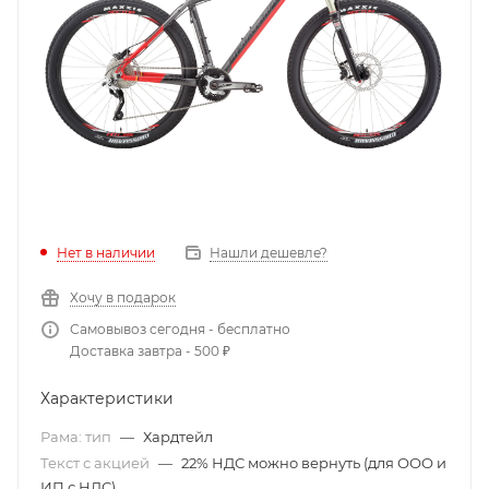
Нет в наличии
Нашли дешевле?
Хочу в подарок
Самовывоз сегодня - бесплатно
Доставка завтра - 500 ₽
Характеристики
Рама: тип
—
Хардтейл
Текст с акцией
—
22% НДС можно вернуть (для ООО и
ИП с НДС)