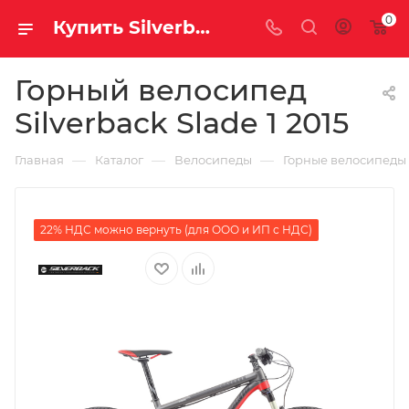
0
Купить Silverback Slade 1 2015 за рублей, а со скидкой
Горный велосипед
Silverback Slade 1 2015
—
—
—
Главная
Каталог
Велосипеды
Горные велосипеды
22% НДС можно вернуть (для ООО и ИП с НДС)