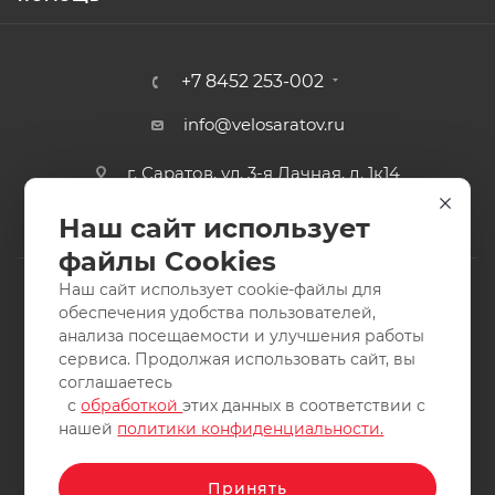
+7 8452 253-002
info@velosaratov.ru
г. Саратов, ул. 3-я Дачная, д. 1к14
Наш сайт использует
файлы Cookies
Наш сайт использует cookie-файлы для
обеспечения удобства пользователей,
анализа посещаемости и улучшения работы
2011-2026 © интернет-магазин спортивных товаров
сервиса. Продолжая использовать сайт, вы
ВелоСаратов. Не является публичной офертой. Все права
соглашаетесь
защищены. Заимствование материалов и фотографий
с
обработкой
этих данных в соответствии с
запрещено.
нашей
политики конфиденциальности.
Принять