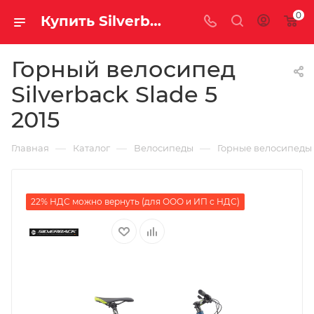
0
Купить Silverback Slade 5 2015 за рублей, а со скидкой
Горный велосипед
Silverback Slade 5
2015
—
—
—
Главная
Каталог
Велосипеды
Горные велосипеды
22% НДС можно вернуть (для ООО и ИП с НДС)