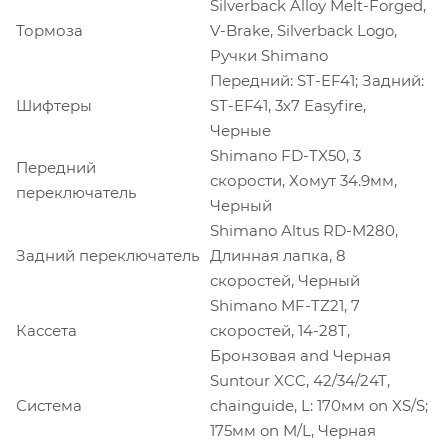
Silverback Alloy Melt-Forged,
Тормоза
V-Brake, Silverback Logo,
Ручки Shimano
Передний: ST-EF41; Задний:
Шифтеры
ST-EF41, 3x7 Easyfire,
Черные
Shimano FD-TX50, 3
Передний
скорости, Хомут 34.9мм,
переключатель
Черный
Shimano Altus RD-M280,
Задний переключатель
Длинная лапка, 8
скоростей, Черный
Shimano MF-TZ21, 7
Кассета
скоростей, 14-28T,
Бронзовая and Черная
Suntour XCC, 42/34/24T,
Система
chainguide, L: 170мм on XS/S;
175мм on M/L, Черная