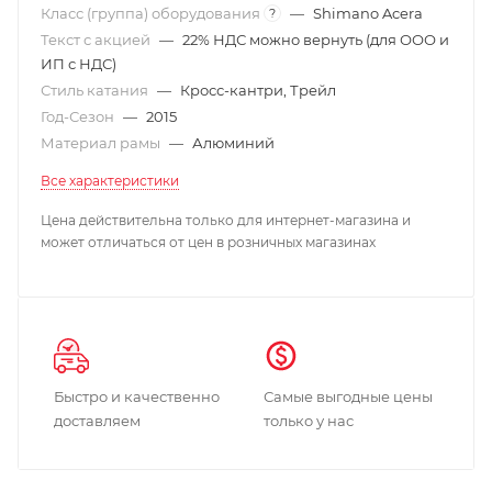
Класс (группа) оборудования
—
Shimano Acera
?
Текст с акцией
—
22% НДС можно вернуть (для ООО и
ИП с НДС)
Стиль катания
—
Кросс-кантри, Трейл
Год-Сезон
—
2015
Материал рамы
—
Алюминий
Все характеристики
Цена действительна только для интернет-магазина и
может отличаться от цен в розничных магазинах
Быстро и качественно
Самые выгодные цены
доставляем
только у нас