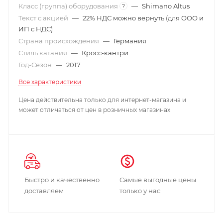
Класс (группа) оборудования
—
Shimano Altus
?
Текст с акцией
—
22% НДС можно вернуть (для ООО и
ИП с НДС)
Страна происхождения
—
Германия
Стиль катания
—
Кросс-кантри
Год-Сезон
—
2017
Все характеристики
Цена действительна только для интернет-магазина и
может отличаться от цен в розничных магазинах
Быстро и качественно
Самые выгодные цены
доставляем
только у нас