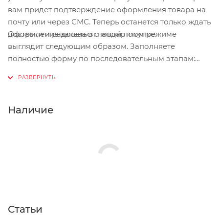
вам придет подтверждение оформления товара на
почту или через СМС. Теперь останется только ждать
Оформление заказа в стандартном режиме
доставки и радоваться новой покупке.
выглядит следующим образом. Заполняете
полностью форму по последовательным этапам:
адрес, способ доставки, оплаты, данные о себе.
Советуем в комментарии к заказу написать
информацию, которая поможет курьеру вас найти.
Нажмите кнопку «Оформить заказ».
Наличие
Статьи