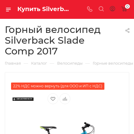
0
Купить Silverback Slade Comp 2017 за рублей, а со скидкой
Горный велосипед
Silverback Slade
Comp 2017
—
—
—
Главная
Каталог
Велосипеды
Горные велосипеды
22% НДС можно вернуть (для ООО и ИП с НДС)