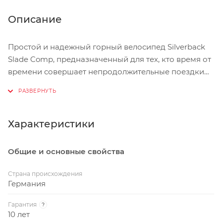
Описание
Простой и надежный горный велосипед Silverback
Slade Comp, предназначенный для тех, кто время от
времени совершает непродолжительные поездки
по ровным дорогам или пересеченной местности.
Модель оснащена качественными и надежными
компонентами, которые не требуют частого ухода
или ремонта. Основой велосипеда является жесткая
Характеристики
алюминиевая рама, на которую установлена
амортизационная вилка Suntour XCT HLO с ходом
Общие и основные свойства
150 мм. Система Shimano FC-TY301 обладает
небольшим весом и высокой жесткостью.
Страна происхождения
Германия
Гарантия
?
10 лет