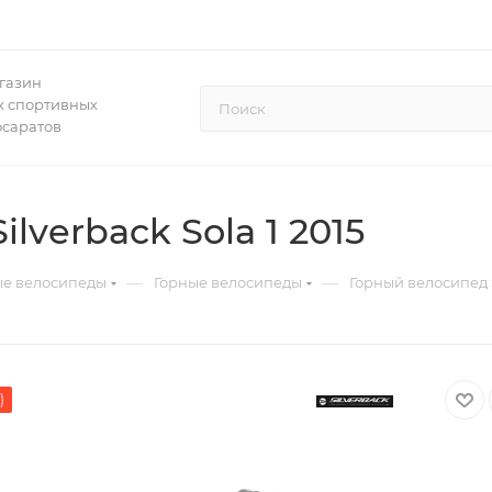
газин
 спортивных
осаратов
lverback Sola 1 2015
—
—
ые велосипеды
Горные велосипеды
Горный велосипед S
)