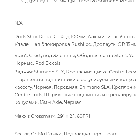
– 1.5”, Дропауты 135 мм QR, Каретка Shimano Press F
N/A
Rock Shox Reba RL, Ход 100мм, Алюминиевый шток
Удаленная блокировка PushLoc, Дропауты QR 15м
Stan’s Crest, под 32 спицы, Ободная лента Stan’s Yel
Черные, Red Decals
Задняя: Shimano SLX, Крепление диска Centre Lock
Шариковые подшипники с регулируемыми конуса
кассету, Черная. Передняя: Shimano SLX, Креплени
Centre Lock, Шариковые подшипники с регулиру
конусами, 15мм Axle, Черная
Maxxis Crossmark, 29” x 2.1, 60TPI
Sector, Cr-Mo Рамки, Подкладка Light Foam