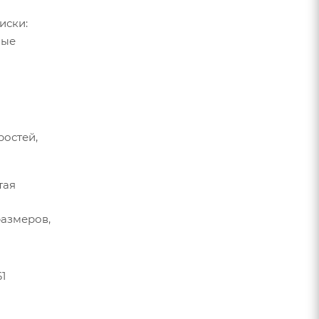
иски:
ные
ростей,
стая
размеров,
61