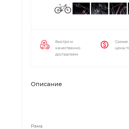
Быстро и
Самые
качественно
цены т
доставляем
Описание
Рама