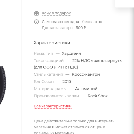
Хочу в подарок
Самовывоз сегодня - бесплатно
Доставка завтра - 500 ₽
Характеристики
Рама: тип
—
Хардтейл
Текст с акцией
—
22% НДС можно вернуть
(для ООО и ИП с НДС)
Стиль катания
—
Кросс-кантри
Год-Сезон
—
2015
Материал рамы
—
Алюминий
Производитель вилки
—
Rock Shox
Все характеристики
Цена действительна только для интернет-
магазина и может отличаться от цен в
розничных магазинах