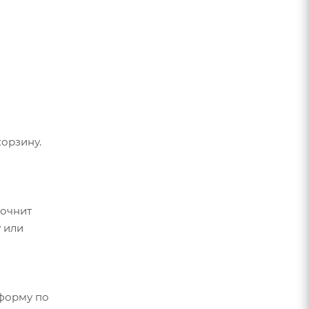
орзину.
точнит
 или
форму по