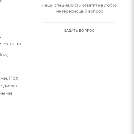
it
Наши специалисты ответят на любой
интересующий вопрос
ЗАДАТЬ ВОПРОС
,
м, Черная
low,
,
ми, Под
е диска
емыми