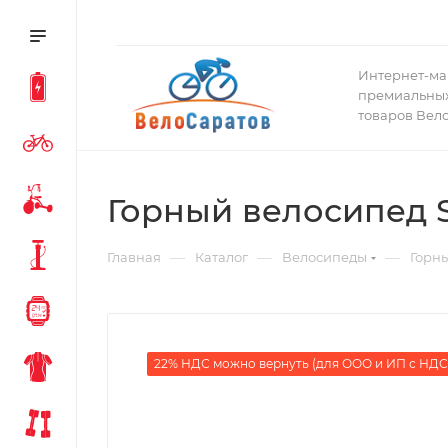
Интернет-ма
премиальных
товаров Вел
Горный велосипед Si
—
—
—
Главная
Каталог
Велосипеды
Горн
22% НДС можно вернуть (для ООО и ИП с НДС