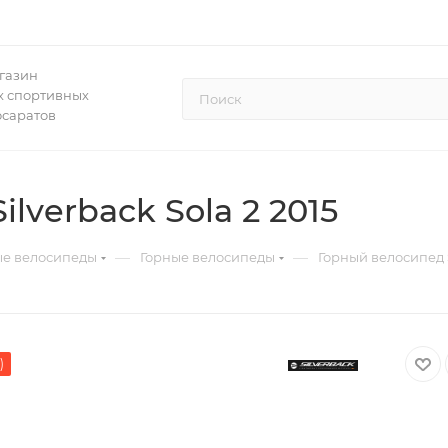
газин
 спортивных
осаратов
lverback Sola 2 2015
—
—
ые велосипеды
Горные велосипеды
Горный велосипед S
)