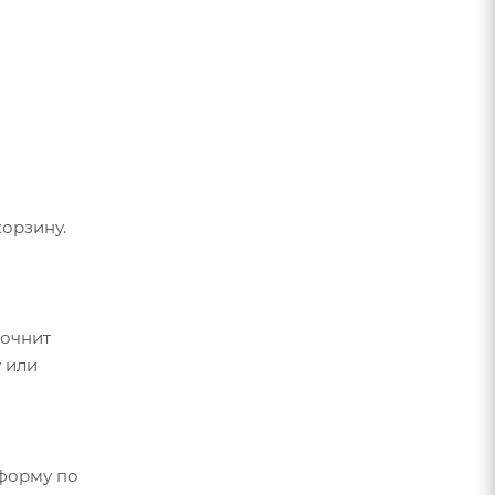
орзину.
точнит
 или
форму по