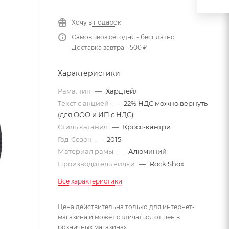
Хочу в подарок
Самовывоз сегодня - бесплатно
Доставка завтра - 500 ₽
Характеристики
Рама: тип
—
Хардтейл
Текст с акцией
—
22% НДС можно вернуть
(для ООО и ИП с НДС)
Стиль катания
—
Кросс-кантри
Год-Сезон
—
2015
Материал рамы
—
Алюминий
Производитель вилки
—
Rock Shox
Все характеристики
Цена действительна только для интернет-
магазина и может отличаться от цен в
розничных магазинах