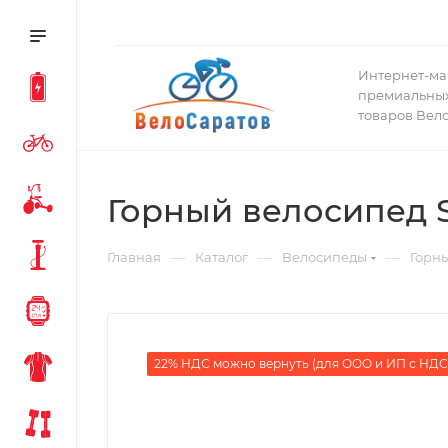
Интернет-ма
премиальных
товаров Вел
Горный велосипед Si
—
—
—
Главная
Каталог
Велосипеды
Горн
22% НДС можно вернуть (для ООО и ИП с НДС