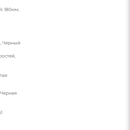
: 180мм;
м, Черный
ростей,
стая
, Черная
61