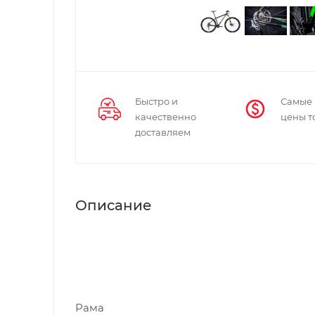
Быстро и
Самые
качественно
цены т
доставляем
Описание
Рама