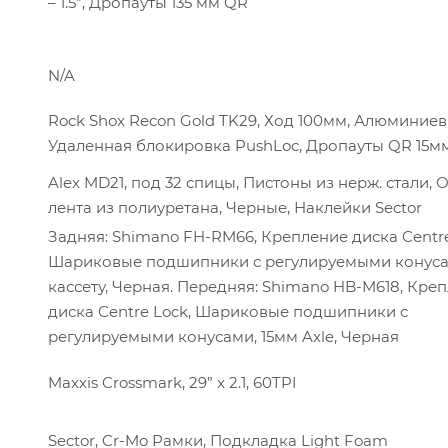
– 1.5”, Дропауты 135 мм QR
N/A
Rock Shox Recon Gold TK29, Ход 100мм, Алюминиев
Удаленная блокировка PushLoc, Дропауты QR 15м
Alex MD21, под 32 спицы, Пистоны из нерж. стали,
лента из полиуретана, Черные, Наклейки Sector
Задняя: Shimano FH-RM66, Крепление диска Centre
Шариковые подшипники с регулируемыми конуса
кассету, Черная. Передняя: Shimano HB-M618, Кре
диска Centre Lock, Шариковые подшипники с
регулируемыми конусами, 15мм Axle, Черная
Maxxis Crossmark, 29” x 2.1, 60TPI
Sector, Cr-Mo Рамки, Подкладка Light Foam