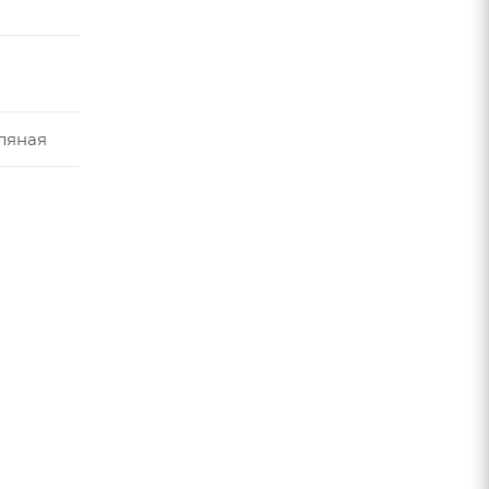
ляная