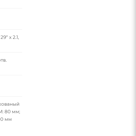
9” x 2.1,
тв.
 кованый
: 80 мм;
100 мм