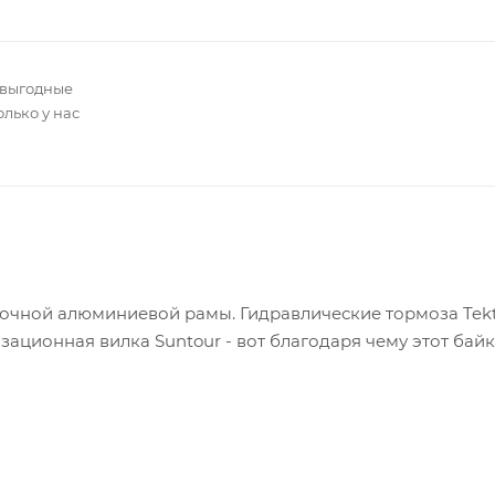
 выгодные
олько у нас
рочной алюминиевой рамы. Гидравлические тормоза Tekt
ационная вилка Suntour - вот благодаря чему этот байк