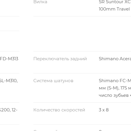
Вилка
SR Suntour XC
100mm Travel
 FD-M313
Переключатель задний
Shimano Acer
SL-M310,
Система шатунов
Shimano FC-M3
мм (S-M), 175 
число зубьев 
200, 12-
Количество скоростей
3 x 8