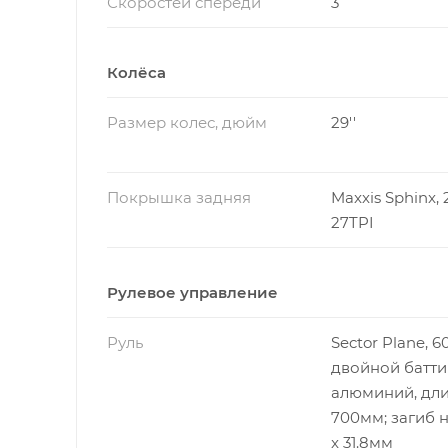
Скоростей спереди
3
Колёса
Размер колес, дюйм
29''
Покрышка задняя
Maxxis Sphinx, 29
27TPI
Рулевое управление
Руль
Sector Plane, 6
двойной батти
алюминий, дли
700мм; загиб н
x 31.8мм