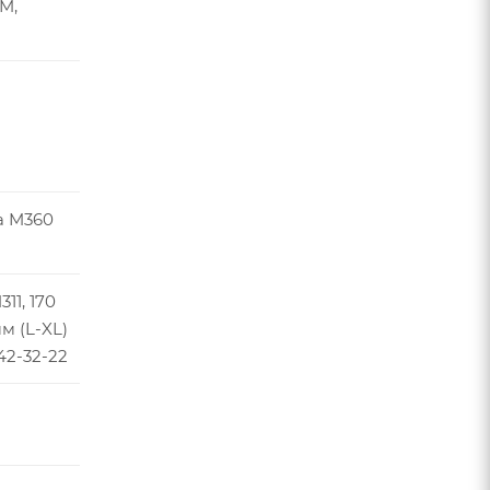
M,
a M360
11, 170
мм (L-XL)
42-32-22