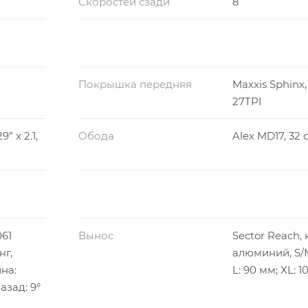
Скоростей сзади
8
Покрышка передняя
Maxxis Sphinx, 2
27TPI
” x 2.1,
Обода
Alex MD17, 32 о
061
Вынос
Sector Reach,
нг,
алюминий, S/M
на:
L: 90 мм; XL: 
азад: 9°