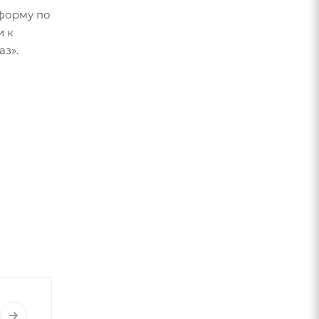
форму по
и к
аз».