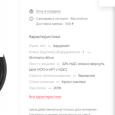
Хочу в подарок
Самовывоз сегодня - бесплатно
Доставка завтра - 500 ₽
Характеристики
Рама: тип
—
Хардтейл
Класс (группа) оборудования
—
?
Shimano Altus
Текст с акцией
—
22% НДС можно вернуть
(для ООО и ИП с НДС)
Страна происхождения
—
Германия
Стиль катания
—
Кросс-кантри
Год-Сезон
—
2016
Все характеристики
Цена действительна только для интернет-
магазина и может отличаться от цен в