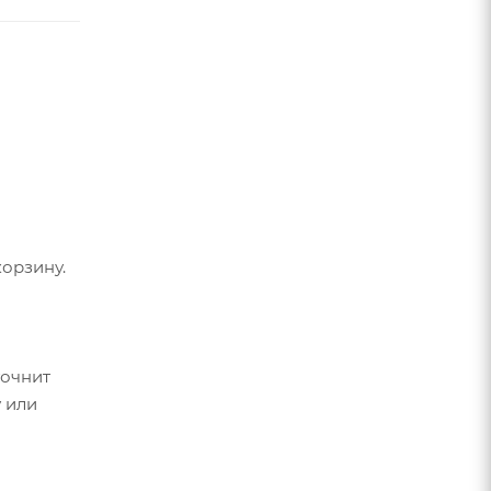
орзину.
точнит
 или