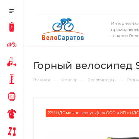
Интернет-ма
премиальных
товаров Вел
Горный велосипед Si
—
—
—
Главная
Каталог
Велосипеды
Горн
22% НДС можно вернуть (для ООО и ИП с НДС