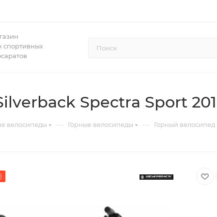
газин
 спортивных
осаратов
lverback Spectra Sport 20
—
—
ые велосипеды
Горные велосипеды
Горный велосипед S
)