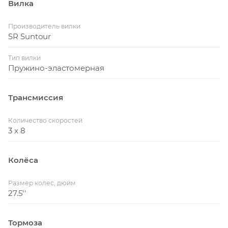
Вилка
Производитель вилки
SR Suntour
Тип вилки
Пружино-эластомерная
Трансмиссия
Количество скоростей
3 x 8
Колёса
Размер колес, дюйм
27.5''
Тормоза