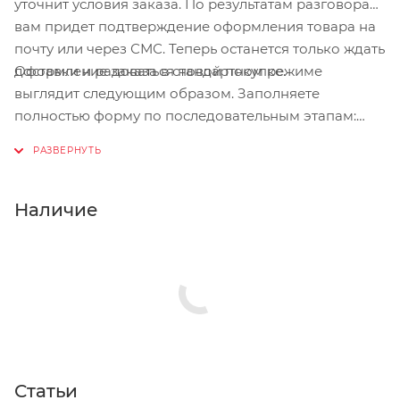
уточнит условия заказа. По результатам разговора
вам придет подтверждение оформления товара на
почту или через СМС. Теперь останется только ждать
Оформление заказа в стандартном режиме
доставки и радоваться новой покупке.
выглядит следующим образом. Заполняете
полностью форму по последовательным этапам:
адрес, способ доставки, оплаты, данные о себе.
Советуем в комментарии к заказу написать
информацию, которая поможет курьеру вас найти.
Нажмите кнопку «Оформить заказ».
Наличие
Статьи