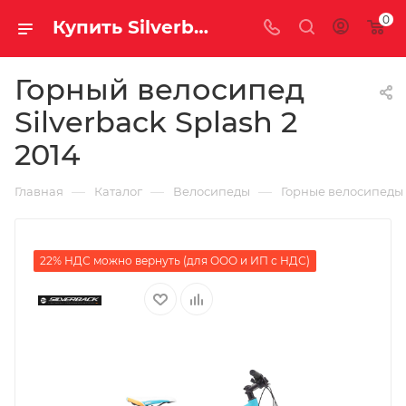
0
Купить Silverback Splash 2 2014 за рублей, а со скидкой
Горный велосипед
Silverback Splash 2
2014
—
—
—
Главная
Каталог
Велосипеды
Горные велосипеды
22% НДС можно вернуть (для ООО и ИП с НДС)