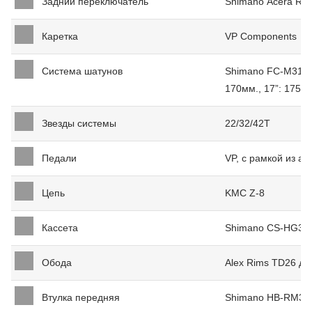
Задний переключатель
Shimano Acera RD
Каретка
VP Components
Система шатунов
Shimano FC-M311, 
170мм., 17”: 175м
Звезды системы
22/32/42T
Педали
VP, с рамкой из а
Цепь
KMC Z-8
Кассета
Shimano CS-HG31 
Обода
Alex Rims TD26 дв
Втулка передняя
Shimano HB-RM35,