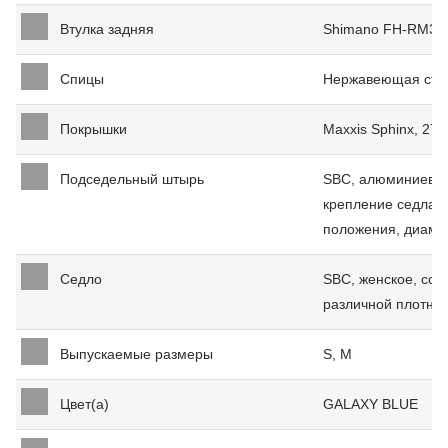
Втулка задняя
Shimano FH-RM35,
Спицы
Нержавеющая ста
Покрышки
Maxxis Sphinx, 27.5
Подседельный штырь
SBC, алюминиевый
крепление седла с
положения, диамет
Седло
SBC, женское, comf
различной плотно
Выпускаемые размеры
S, M
Цвет(а)
GALAXY BLUE