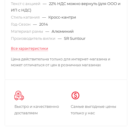
Текст с акцией
—
22% НДС можно вернуть (для ООО и
ИП с НДС)
Стиль катания
—
Кросс-кантри
Год-Сезон
—
2014
Материал рамы
—
Алюминий
Производитель вилки
—
SR Suntour
Все характеристики
Цена действительна только для интернет-магазина и
может отличаться от цен в розничных магазинах
Быстро и качественно
Самые выгодные цены
доставляем
только у нас