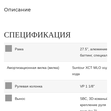
Описание
СПЕЦИФИКАЦИЯ
Рама
27.5", алюминиевы
баттинг, специаль
Амортизационная вилка (вилка)
Suntour XCT MLO ход 1
хода
Рулевая колонка
VP 1 1/8"
Вынос
SBC, 3D-кованый 
крепление руля 31