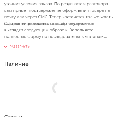
уточнит условия заказа. По результатам разговора
вам придет подтверждение оформления товара на
почту или через СМС. Теперь останется только ждать
Оформление заказа в стандартном режиме
доставки и радоваться новой покупке.
выглядит следующим образом. Заполняете
полностью форму по последовательным этапам:
адрес, способ доставки, оплаты, данные о себе.
Советуем в комментарии к заказу написать
информацию, которая поможет курьеру вас найти.
Нажмите кнопку «Оформить заказ».
Наличие