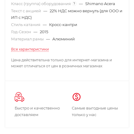
Класс (группа) оборудования
—
Shimano Acera
?
Текст с акцией
—
22% НДС можно вернуть (для ООО и
ИП с НДС)
Стиль катания
—
Кросс-кантри
Год-Сезон
—
2015
Материал рамы
—
Алюминий
Все характеристики
Цена действительна только для интернет-магазина и
может отличаться от цен в розничных магазинах
Быстро и качественно
Самые выгодные цены
доставляем
только у нас