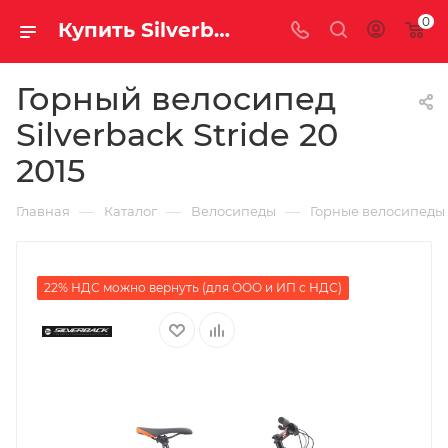
0
Купить Silverback Stride 20 2015 за рублей, а со скидкой
Горный велосипед
Silverback Stride 20
2015
—
—
—
Главная
Каталог
Велосипеды
Горные велосипеды
22% НДС можно вернуть (для ООО и ИП с НДС)