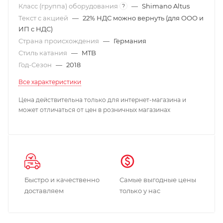
Класс (группа) оборудования
—
Shimano Altus
?
Текст с акцией
—
22% НДС можно вернуть (для ООО и
ИП с НДС)
Страна происхождения
—
Германия
Стиль катания
—
MTB
Год-Сезон
—
2018
Все характеристики
Цена действительна только для интернет-магазина и
может отличаться от цен в розничных магазинах
Быстро и качественно
Самые выгодные цены
доставляем
только у нас