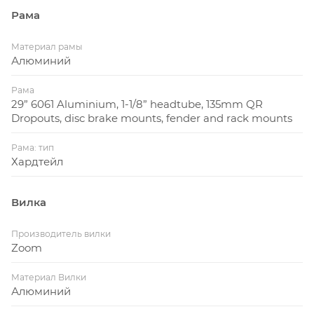
тяжелого ездока.
Рама
Материал рамы
Алюминий
Рама
29” 6061 Aluminium, 1-1/8” headtube, 135mm QR
Dropouts, disc brake mounts, fender and rack mounts
Рама: тип
Хардтейл
Вилка
Производитель вилки
Zoom
Материал Вилки
Алюминий