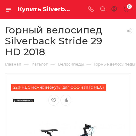
0
Купить Silverback Stride 29 HD 2018 за рублей, а со скидкой
Горный велосипед
Silverback Stride 29
HD 2018
—
—
—
Главная
Каталог
Велосипеды
Горные велосипеды
22% НДС можно вернуть (для ООО и ИП с НДС)