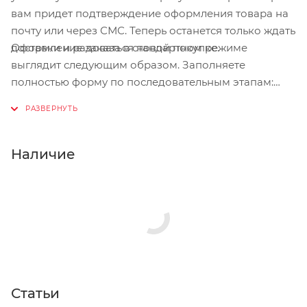
вам придет подтверждение оформления товара на
почту или через СМС. Теперь останется только ждать
Оформление заказа в стандартном режиме
доставки и радоваться новой покупке.
выглядит следующим образом. Заполняете
полностью форму по последовательным этапам:
адрес, способ доставки, оплаты, данные о себе.
Советуем в комментарии к заказу написать
информацию, которая поможет курьеру вас найти.
Нажмите кнопку «Оформить заказ».
Наличие
Статьи