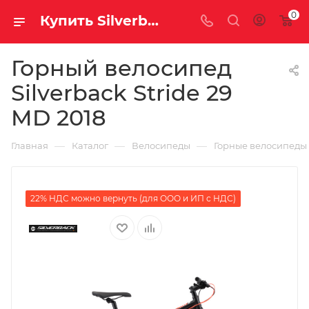
0
Купить Silverback Stride 29 MD 2018 за рублей, а со скидкой
Горный велосипед
Silverback Stride 29
MD 2018
—
—
—
Главная
Каталог
Велосипеды
Горные велосипеды
22% НДС можно вернуть (для ООО и ИП с НДС)