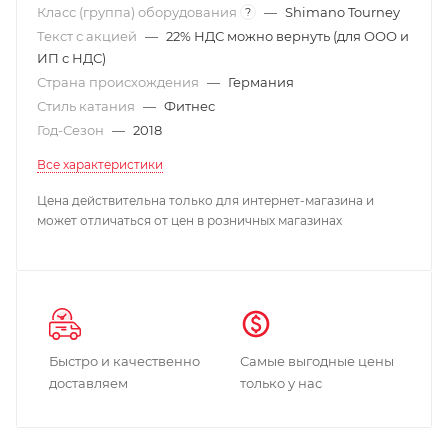
Класс (группа) оборудования
—
Shimano Tourney
?
Текст с акцией
—
22% НДС можно вернуть (для ООО и
ИП с НДС)
Страна происхождения
—
Германия
Стиль катания
—
Фитнес
Год-Сезон
—
2018
Все характеристики
Цена действительна только для интернет-магазина и
может отличаться от цен в розничных магазинах
Быстро и качественно
Самые выгодные цены
доставляем
только у нас