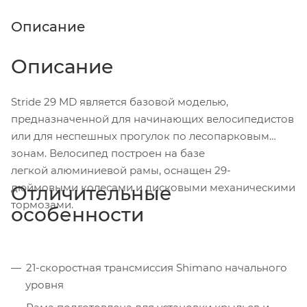
Описание
Описание
Stride 29 MD является базовой моделью,
предназначенной для начинающих велосипедистов
или для неспешных прогулок по лесопарковым
зонам. Велосипед построен на базе
легкой алюминиевой рамы, оснащен 29-
дюймовыми колесами и дисковыми механическими
Отличительные
тормозами.
особенности
21-скоростная трансмиссия Shimano начального
уровня