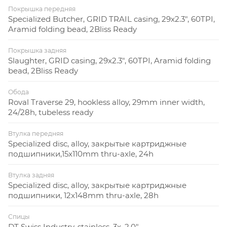
Покрышка передняя
Specialized Butcher, GRID TRAIL casing, 29x2.3", 60TPI,
Aramid folding bead, 2Bliss Ready
Покрышка задняя
Slaughter, GRID casing, 29x2.3", 60TPI, Aramid folding
bead, 2Bliss Ready
Обода
Roval Traverse 29, hookless alloy, 29mm inner width,
24/28h, tubeless ready
Втулка передняя
Specialized disc, alloy, закрытые картриджные
подшипники,15x110mm thru-axle, 24h
Втулка задняя
Specialized disc, alloy, закрытые картриджные
подшипники, 12x148mm thru-axle, 28h
Спицы
DT Swiss Industry, stainless, 3x, 2.0"