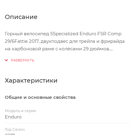
Описание
Горный велосипед SSpecialized Enduro FSR Comp
29/6Fattie 2017, двухподвес для трейла и фрирайда
на карбоновой раме с колёсами 29 дюймов.
Предназначен спортсменам и любителям MTB для
соревнований, тренировок и любительских заездов.
Характеристики
Общие и основные свойства
Модель и серия
Enduro
Год-Сезон