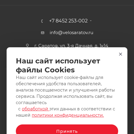
+7 8452 253-002
info@velosaratov.ru
г. Саратов, ул. 3-я Дачная, д. 1к14
Наш сайт использует
файлы Cookies
Наш сайт использует cookie-файлы для
обеспечения удобства пользователей,
анализа посещаемости и улучшения работы
2011-2026 © интернет-магазин спортивных товаров
сервиса. Продолжая использовать сайт, вы
ВелоСаратов. Не является публичной офертой. Все права
соглашаетесь
защищены. Заимствование материалов и фотографий
с
обработкой
этих данных в соответствии с
запрещено.
нашей
политики конфиденциальности.
Принять