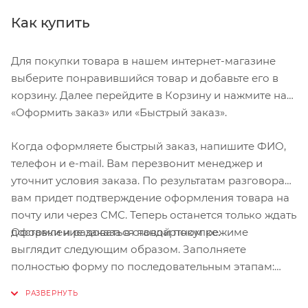
Как купить
Для покупки товара в нашем интернет-магазине
выберите понравившийся товар и добавьте его в
корзину. Далее перейдите в Корзину и нажмите на
«Оформить заказ» или «Быстрый заказ».
Когда оформляете быстрый заказ, напишите ФИО,
телефон и e-mail. Вам перезвонит менеджер и
уточнит условия заказа. По результатам разговора
вам придет подтверждение оформления товара на
почту или через СМС. Теперь останется только ждать
Оформление заказа в стандартном режиме
доставки и радоваться новой покупке.
выглядит следующим образом. Заполняете
полностью форму по последовательным этапам:
адрес, способ доставки, оплаты, данные о себе.
Советуем в комментарии к заказу написать