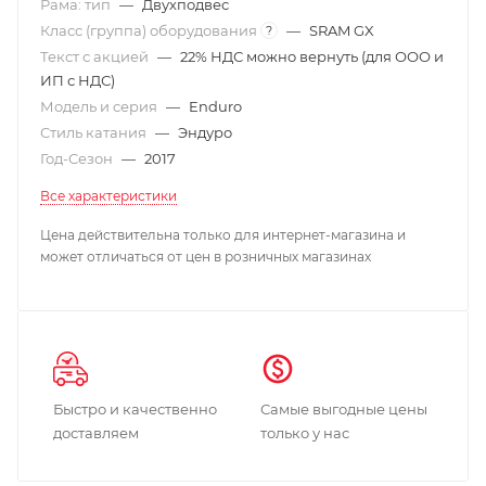
Рама: тип
—
Двухподвес
Класс (группа) оборудования
—
SRAM GX
?
Текст с акцией
—
22% НДС можно вернуть (для ООО и
ИП с НДС)
Модель и серия
—
Enduro
Стиль катания
—
Эндуро
Год-Сезон
—
2017
Все характеристики
Цена действительна только для интернет-магазина и
может отличаться от цен в розничных магазинах
Быстро и качественно
Самые выгодные цены
доставляем
только у нас