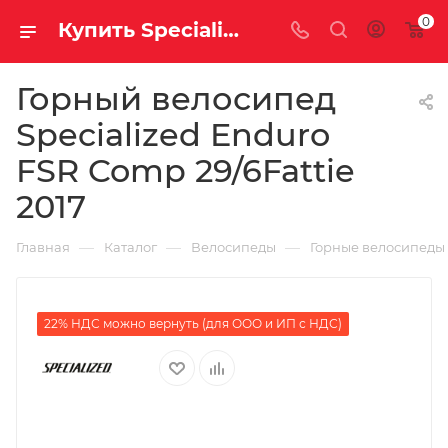
0
Купить Specialized Enduro FSR Comp 29/6Fattie 2017 за рублей, а со скидкой
Горный велосипед
Specialized Enduro
FSR Comp 29/6Fattie
2017
—
—
—
Главная
Каталог
Велосипеды
Горные велосипеды
22% НДС можно вернуть (для ООО и ИП с НДС)