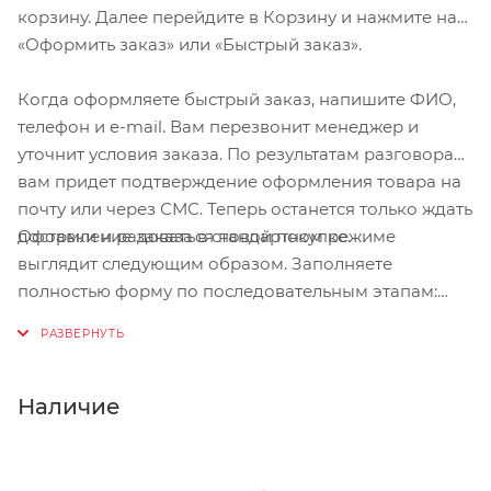
корзину. Далее перейдите в Корзину и нажмите на
«Оформить заказ» или «Быстрый заказ».
Когда оформляете быстрый заказ, напишите ФИО,
телефон и e-mail. Вам перезвонит менеджер и
уточнит условия заказа. По результатам разговора
вам придет подтверждение оформления товара на
почту или через СМС. Теперь останется только ждать
Оформление заказа в стандартном режиме
доставки и радоваться новой покупке.
выглядит следующим образом. Заполняете
полностью форму по последовательным этапам:
адрес, способ доставки, оплаты, данные о себе.
Советуем в комментарии к заказу написать
информацию, которая поможет курьеру вас найти.
Нажмите кнопку «Оформить заказ».
Наличие