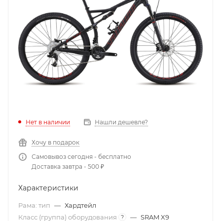
Нет в наличии
Нашли дешевле?
Хочу в подарок
Самовывоз сегодня - бесплатно
Доставка завтра - 500 ₽
Характеристики
Рама: тип
—
Хардтейл
Класс (группа) оборудования
—
SRAM X9
?