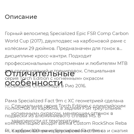
Описание
Горный велосипед Specialized Epic FSR Comp Carbon
World Cup (2017), двухподвес на карбоновой раме с
колёсами 29 дюймов. Предназначен для гонок в
дисциплине кросс-кантри. Подходит
профессиональным спортсменам и любителям MTB
для соревнований и тренировок. Специальная
Отличительные
серия Torch Edition c «огненным» окрасом
особенности
посвящена Олимпиаде в Рио 2016.
Рама Specialized Fact 9m с XC геометрией сделана
Специальная серия Torch Edition c олимпийским
полностью из карбона, а задний FSR треугольник
«огненным» окрасом, меняющим оттенок в
подвески из алюминиевого сплава M5. В
зависимости от температуры
комплектацию входит вилка Custom RockShox Reba
RL с ходом 100 мм и регулировкой отскока и сжатия
Карбоновая рама Specialized Fact 9m с