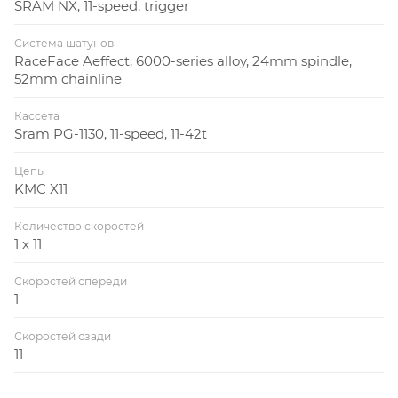
SRAM NX, 11-speed, trigger
Система шатунов
RaceFace Aeffect, 6000-series alloy, 24mm spindle,
52mm chainline
Кассета
Sram PG-1130, 11-speed, 11-42t
Цепь
KMC X11
Количество скоростей
1 x 11
Скоростей спереди
1
Скоростей сзади
11