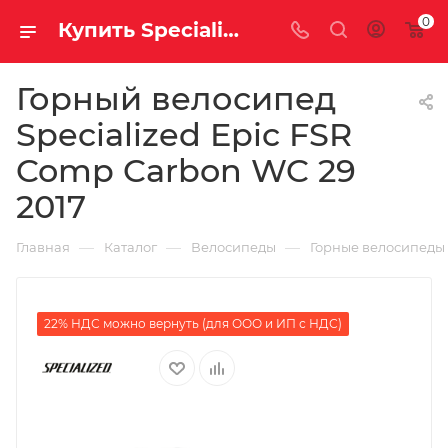
0
Купить Specialized Epic FSR Comp Carbon WC 29 2017 за рублей, а со скидкой
Горный велосипед
Specialized Epic FSR
Comp Carbon WC 29
2017
—
—
—
Главная
Каталог
Велосипеды
Горные велосипеды
22% НДС можно вернуть (для ООО и ИП с НДС)