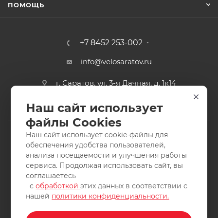
ПОМОЩЬ
+7 8452 253-002
info@velosaratov.ru
г. Саратов, ул. 3-я Дачная, д. 1к14
Наш сайт использует
файлы Cookies
Наш сайт использует cookie-файлы для
обеспечения удобства пользователей,
анализа посещаемости и улучшения работы
2011-2026 © интернет-магазин спортивных товаров
сервиса. Продолжая использовать сайт, вы
ВелоСаратов. Не является публичной офертой. Все права
соглашаетесь
защищены. Заимствование материалов и фотографий
с
обработкой
этих данных в соответствии с
запрещено.
нашей
политики конфиденциальности.