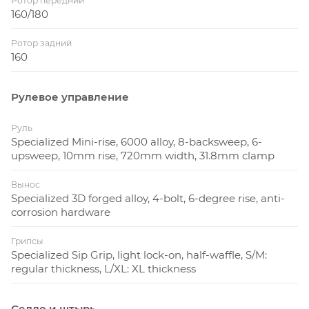
Ротор передний
160/180
Ротор задний
160
Рулевое управление
Руль
Specialized Mini-rise, 6000 alloy, 8-backsweep, 6-
upsweep, 10mm rise, 720mm width, 31.8mm clamp
Вынос
Specialized 3D forged alloy, 4-bolt, 6-degree rise, anti-
corrosion hardware
Грипсы
Specialized Sip Grip, light lock-on, half-waffle, S/M:
regular thickness, L/XL: XL thickness
Седло и штырь