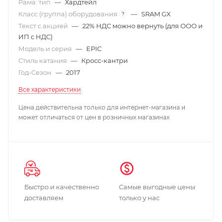
Рама: тип
—
Хардтейл
Класс (группа) оборудования
—
SRAM GX
?
Текст с акцией
—
22% НДС можно вернуть (для ООО и
ИП с НДС)
Модель и серия
—
EPIC
Стиль катания
—
Кросс-кантри
Год-Сезон
—
2017
Все характеристики
Цена действительна только для интернет-магазина и
может отличаться от цен в розничных магазинах
Быстро и качественно
Самые выгодные цены
доставляем
только у нас