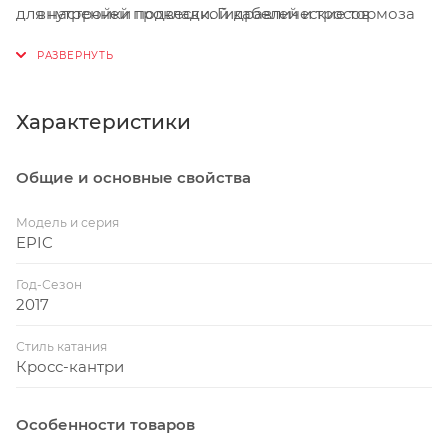
для настройки подвески. Гидравлические тормоза
внутренней прокладкой кабелей и тросов
Shimano M506 Disc комплектуются роторами 180/160
Вилка Custom RockShox Reba RL с ходом 100 мм
мм впереди и 160 мм сзади.
для кросс-кантри
Жёсткая и отзывчивая FSR подвеска заднего
Характеристики
колеса с ходом 95 мм для быстрых спусков и
подъёмов
Общие и основные свойства
Специальный кронштейн SWAT™ для крепления
инструмента
Модель и серия
EPIC
Колёса размером 29 дюймов обладают лучшим
накатом и проходимостью
Год-Сезон
2017
Стиль катания
Кросс-кантри
Особенности товаров