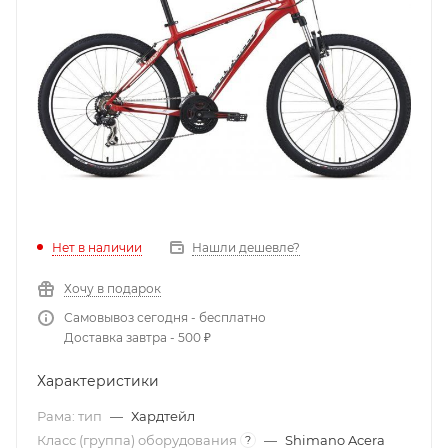
Нет в наличии
Нашли дешевле?
Хочу в подарок
Самовывоз сегодня - бесплатно
Доставка завтра - 500 ₽
Характеристики
Рама: тип
—
Хардтейл
Класс (группа) оборудования
—
Shimano Acera
?