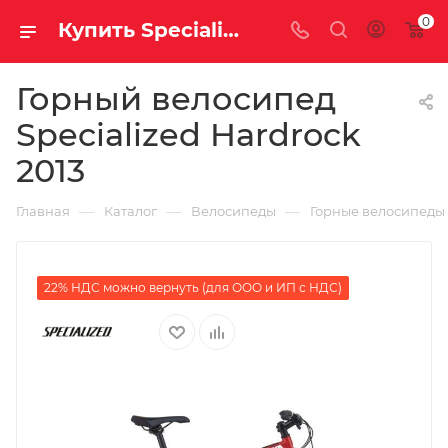
0
Купить Specialized Hardrock 2013 за рублей, а со скидкой
Горный велосипед
Specialized Hardrock
2013
—
—
—
Главная
Каталог
Велосипеды
Горные велосипеды
22% НДС можно вернуть (для ООО и ИП с НДС)