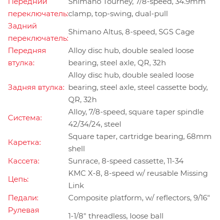
Передний
Shimano Tourney, 7/8-speed, 34.9mm
переключатель:
clamp, top-swing, dual-pull
Задний
Shimano Altus, 8-speed, SGS Cage
переключатель:
Передняя
Alloy disc hub, double sealed loose
втулка:
bearing, steel axle, QR, 32h
Alloy disc hub, double sealed loose
Задняя втулка:
bearing, steel axle, steel cassette body,
QR, 32h
Alloy, 7/8-speed, square taper spindle
Система:
42/34/24, steel
Square taper, cartridge bearing, 68mm
Каретка:
shell
Кассета:
Sunrace, 8-speed cassette, 11-34
KMC X-8, 8-speed w/ reusable Missing
Цепь:
Link
Педали:
Composite platform, w/ reflectors, 9/16"
Рулевая
1-1/8" threadless, loose ball