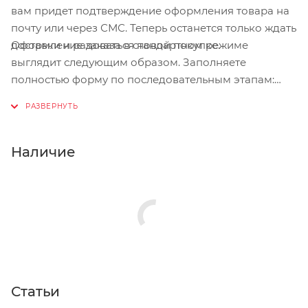
вам придет подтверждение оформления товара на
почту или через СМС. Теперь останется только ждать
Оформление заказа в стандартном режиме
доставки и радоваться новой покупке.
выглядит следующим образом. Заполняете
полностью форму по последовательным этапам:
адрес, способ доставки, оплаты, данные о себе.
Советуем в комментарии к заказу написать
информацию, которая поможет курьеру вас найти.
Нажмите кнопку «Оформить заказ».
Наличие
Статьи