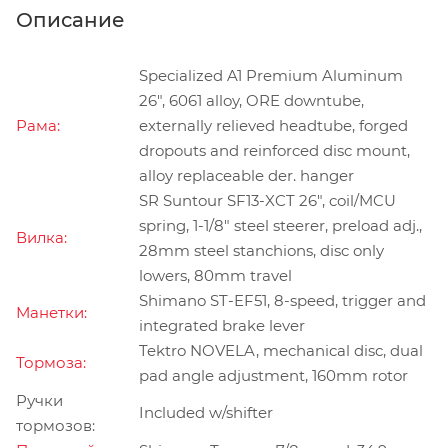
Описание
Specialized A1 Premium Aluminum
26", 6061 alloy, ORE downtube,
Рама:
externally relieved headtube, forged
dropouts and reinforced disc mount,
alloy replaceable der. hanger
SR Suntour SF13-XCT 26", coil/MCU
spring, 1-1/8" steel steerer, preload adj.,
Вилка:
28mm steel stanchions, disc only
lowers, 80mm travel
Shimano ST-EF51, 8-speed, trigger and
Манетки:
integrated brake lever
Tektro NOVELA, mechanical disc, dual
Тормоза:
pad angle adjustment, 160mm rotor
Ручки
Included w/shifter
тормозов: