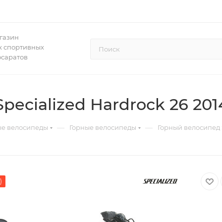
газин
 спортивных
осаратов
ecialized Hardrock 26 201
—
—
ые велосипеды
Горные велосипеды
Горный велосипед S
)