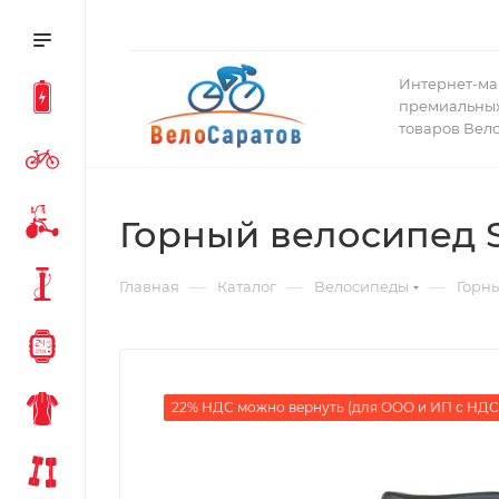
Интернет-ма
премиальных
товаров Вел
Горный велосипед Sp
—
—
—
Главная
Каталог
Велосипеды
Горн
22% НДС можно вернуть (для ООО и ИП с НДС