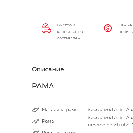
Быстро и
Самые
качественно
цены т
доставляем
Описание
РАМА
Материал рамы
Specialized A1 SL 
Specialized A1 SL A
Рама
tapered head tube, 
Ростовка рамы