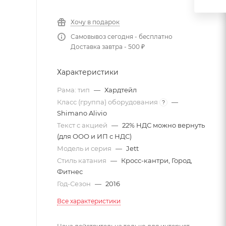
Хочу в подарок
Самовывоз сегодня - бесплатно
Доставка завтра - 500 ₽
Характеристики
Рама: тип
—
Хардтейл
Класс (группа) оборудования
—
?
Shimano Alivio
Текст с акцией
—
22% НДС можно вернуть
(для ООО и ИП с НДС)
Модель и серия
—
Jett
Стиль катания
—
Кросс-кантри, Город,
Фитнес
Год-Сезон
—
2016
Все характеристики