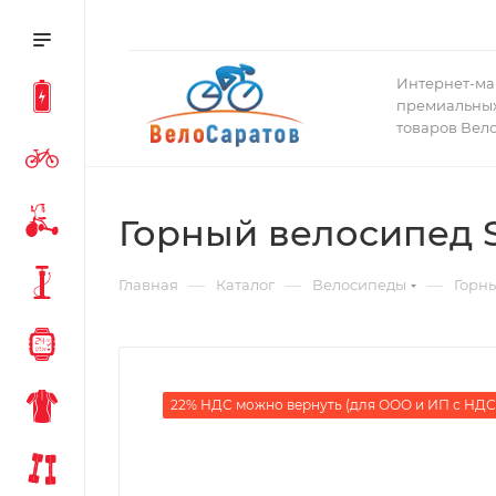
Интернет-ма
премиальных
товаров Вел
Горный велосипед Sp
—
—
—
Главная
Каталог
Велосипеды
Горн
22% НДС можно вернуть (для ООО и ИП с НДС