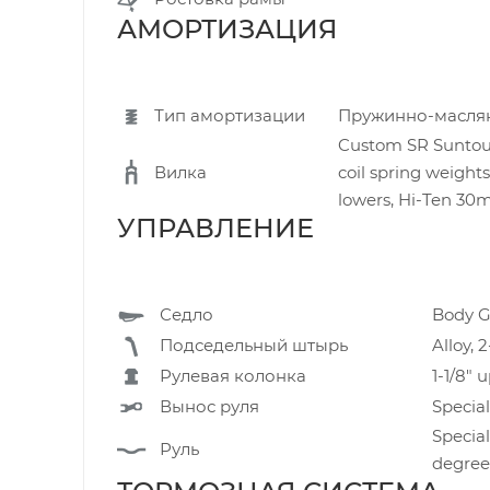
АМОРТИЗАЦИЯ
Тип амортизации
Пружинно-масля
Custom SR Suntour
Вилка
coil spring weight
lowers, Hi-Ten 30
УПРАВЛЕНИЕ
Седло
Body G
Подседельный штырь
Alloy, 
Рулевая колонка
1-1/8" 
Вынос руля
Special
Special
Руль
degree