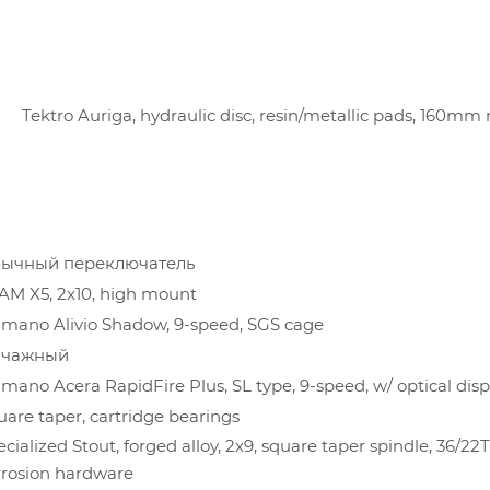
А
Tektro Auriga, hydraulic disc, resin/metallic pads, 160mm 
ычный переключатель
AM X5, 2x10, high mount
imano Alivio Shadow, 9-speed, SGS cage
чажный
imano Acera RapidFire Plus, SL type, 9-speed, w/ optical disp
uare taper, cartridge bearings
cialized Stout, forged alloy, 2x9, square taper spindle, 36/22T,
rrosion hardware