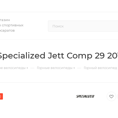
газин
 спортивных
осаратов
ecialized Jett Comp 29 20
—
—
ые велосипеды
Горные велосипеды
Горный велосипед S
)