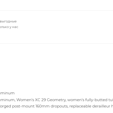
 выгодные
олько у нас
Aluminum
luminum, Women's XC 29 Geometry, women's fully-butted tub
forged post-mount 160mm dropouts, replaceable derailleur 