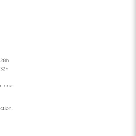
, 28h
 32h
m inner
ction,