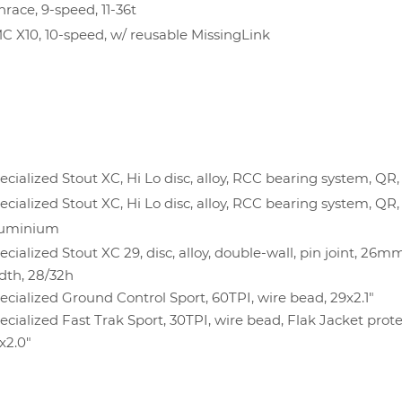
race, 9-speed, 11-36t
C X10, 10-speed, w/ reusable MissingLink
ecialized Stout XC, Hi Lo disc, alloy, RCC bearing system, QR
ecialized Stout XC, Hi Lo disc, alloy, RCC bearing system, QR,
uminium
ecialized Stout XC 29, disc, alloy, double-wall, pin joint, 26m
dth, 28/32h
ecialized Ground Control Sport, 60TPI, wire bead, 29x2.1"
ecialized Fast Trak Sport, 30TPI, wire bead, Flak Jacket prote
x2.0"
О