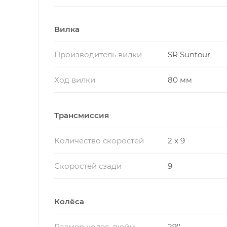
Вилка
Производитель вилки
SR Suntour
Ход вилки
80 мм
Трансмиссия
Количество скоростей
2 x 9
Скоростей сзади
9
Колёса
Размер колес, дюйм
29''