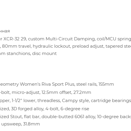
нная
 XCR-32 29, custom Multi-Circuit Damping, coil/MCU sprin
s, 80mm travel, hydraulic lockout, preload adjust, tapered st
mm stanchions, disc mount
eometry Women's Riva Sport Plus, steel rails, 155mm
2-bolt, micro-adjust, 12.5mm offset, 27.2mm
upper, 1-1/2" lower, threadless, Campy style, cartridge bearings
ized, 3D forged alloy, 4-bolt, 6-degree rise
ized Stout, flat bar, double-butted 6061 alloy, 10-degree bac
 upsweep, 31.8mm