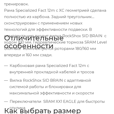
тренировок.
Рама Specialized Fact 12m с XC геометрией сделана
полностью из карбона. Задний треугольник
сконструирован с применением новых
технологий для эффективности подвески. В
комплектацию входит вилка RockShox SID BRAIN с
Отличительные
ходом 100 мм. Гидравлические тормоза SRAM Level
особенности
Ultimate комплектуются роторами 180/160 мм
впереди и 160 мм сзади.
Карбоновая рама Specialized Fact 12m с
внутренней прокладкой кабелей и тросов
Вилка RockShox SID BRAIN с адаптивной
системой работы и блокировки для
максимальной эффективности и скорости
Переключатели SRAM XX1 EAGLE для быстроты
отклика
Как выбрать размер