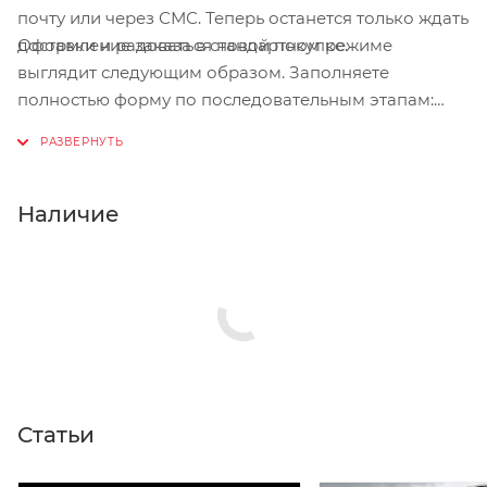
почту или через СМС. Теперь останется только ждать
Оформление заказа в стандартном режиме
доставки и радоваться новой покупке.
выглядит следующим образом. Заполняете
полностью форму по последовательным этапам:
адрес, способ доставки, оплаты, данные о себе.
Советуем в комментарии к заказу написать
информацию, которая поможет курьеру вас найти.
Нажмите кнопку «Оформить заказ».
Наличие
Статьи