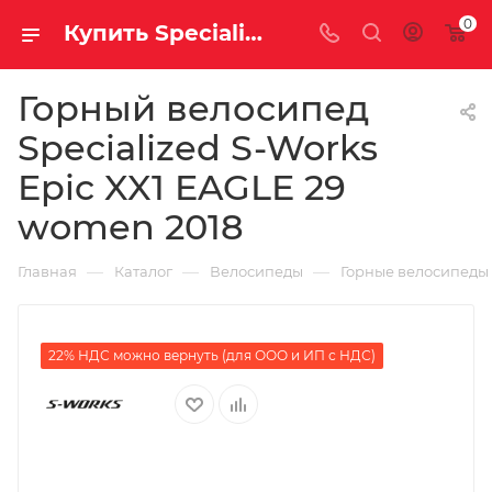
0
Купить Specialized S-Works Epic XX1 EAGLE 29 women 2018 за рублей, а со скидкой
Горный велосипед
Specialized S-Works
Epic XX1 EAGLE 29
women 2018
—
—
—
Главная
Каталог
Велосипеды
Горные велосипеды
22% НДС можно вернуть (для ООО и ИП с НДС)