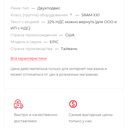
Рама: тип
—
Двухподвес
Класс (группа) оборудования
—
SRAM XX1
?
Текст с акцией
—
22% НДС можно вернуть (для ООО и
ИП с НДС)
Страна происхождения
—
США
Модель и серия
—
EPIC
Страна производства
—
Тайвань
Все характеристики
Цена действительна только для интернет-магазина и
может отличаться от цен в розничных магазинах
Быстро и качественно
Самые выгодные цены
доставляем
только у нас