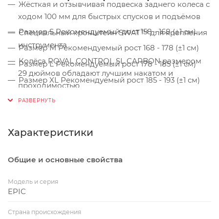
Жёсткая и отзывчивая подвеска заднего колеса с
ходом 100 мм для быстрых спусков и подъёмов
Размер S Рекомендуемый рост 158 - 168 (±1 см)
Специальный кронштейн SWAT™ для крепления
инструмента
Размер M Рекомендуемый рост 168 - 178 (±1 см)
Колёса ROVAL CONTROL SL CARBON размером
Размер L Рекомендуемый рост 178 - 185 (±1 см)
29 дюймов обладают лучшим накатом и
Размер XL Рекомендуемый рост 185 - 193 (±1 см)
проходимостью
Адаптированная вилка, шатуны, подвеска для
девушек
Характеристики
Общие и основные свойства
Модель и серия
EPIC
Страна происхождения