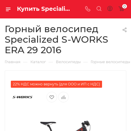
0
Купить Specialized S-WORKS ERA 29 2016 за рублей, а со скидкой
Горный велосипед
Specialized S-WORKS
ERA 29 2016
—
—
—
Главная
Каталог
Велосипеды
Горные велосипеды
22% НДС можно вернуть (для ООО и ИП с НДС)