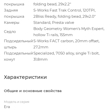
покрышка
folding bead, 29x2.2"
Задняя
S-Works Fast Trak Control, 120TPI,
покрышка
2Bliss Ready, folding bead, 29x2.0"
Камеры
Standard, Presta valve
Body Geometry Women's Myth Expert,
Седло
hollow Ti rails, 155mm
Подсидельный
S-Works FACT carbon, 20mm offset,
штырь
27.2mm
Подсидельный
Specialized, 7050 alloy, single Ti bolt,
хомут
31.8mm
Характеристики
Общие и основные свойства
Модель и серия
Era