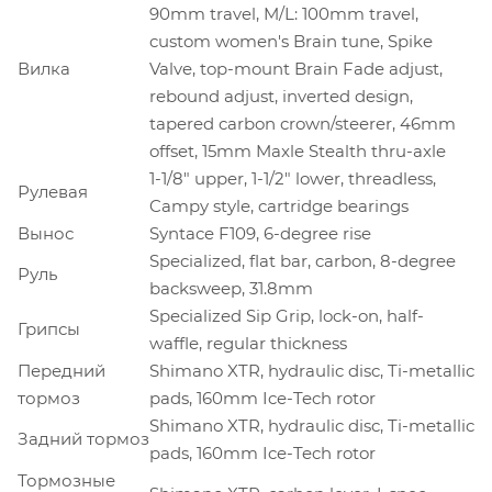
90mm travel, M/L: 100mm travel,
custom women's Brain tune, Spike
Вилка
Valve, top-mount Brain Fade adjust,
rebound adjust, inverted design,
tapered carbon crown/steerer, 46mm
offset, 15mm Maxle Stealth thru-axle
1-1/8" upper, 1-1/2" lower, threadless,
Рулевая
Campy style, cartridge bearings
Вынос
Syntace F109, 6-degree rise
Specialized, flat bar, carbon, 8-degree
Руль
backsweep, 31.8mm
Specialized Sip Grip, lock-on, half-
Грипсы
waffle, regular thickness
Передний
Shimano XTR, hydraulic disc, Ti-metallic
тормоз
pads, 160mm Ice-Tech rotor
Shimano XTR, hydraulic disc, Ti-metallic
Задний тормоз
pads, 160mm Ice-Tech rotor
Тормозные