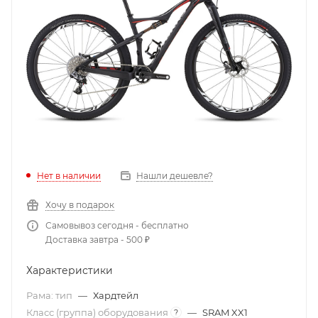
Нет в наличии
Нашли дешевле?
Хочу в подарок
Самовывоз сегодня - бесплатно
Доставка завтра - 500 ₽
Характеристики
Рама: тип
—
Хардтейл
Класс (группа) оборудования
—
SRAM XX1
?