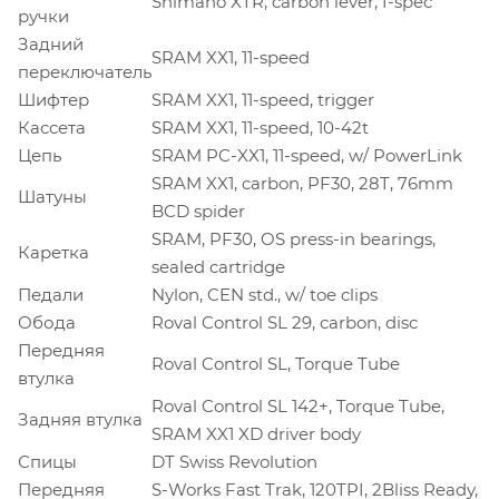
Shimano XTR, carbon lever, I-spec
ручки
Задний
SRAM XX1, 11-speed
переключатель
Шифтер
SRAM XX1, 11-speed, trigger
Кассета
SRAM XX1, 11-speed, 10-42t
Цепь
SRAM PC-XX1, 11-speed, w/ PowerLink
SRAM XX1, carbon, PF30, 28T, 76mm
Шатуны
BCD spider
SRAM, PF30, OS press-in bearings,
Каретка
sealed cartridge
Педали
Nylon, CEN std., w/ toe clips
Обода
Roval Control SL 29, carbon, disc
Передняя
Roval Control SL, Torque Tube
втулка
Roval Control SL 142+, Torque Tube,
Задняя втулка
SRAM XX1 XD driver body
Спицы
DT Swiss Revolution
Передняя
S-Works Fast Trak, 120TPI, 2Bliss Ready,