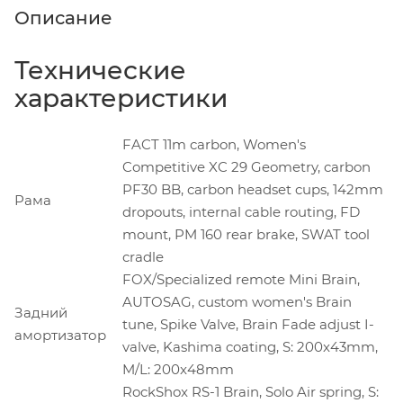
Описание
Технические
характеристики
FACT 11m carbon, Women's
Competitive XC 29 Geometry, carbon
PF30 BB, carbon headset cups, 142mm
Рама
dropouts, internal cable routing, FD
mount, PM 160 rear brake, SWAT tool
cradle
FOX/Specialized remote Mini Brain,
AUTOSAG, custom women's Brain
Задний
tune, Spike Valve, Brain Fade adjust I-
амортизатор
valve, Kashima coating, S: 200x43mm,
M/L: 200x48mm
RockShox RS-1 Brain, Solo Air spring, S: