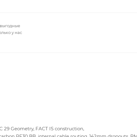
 выгодные
олько у нас
C 29 Geometry, FACT IS construction,
carbon PF30 BB, internal cable routing, 142mm dropouts, PM