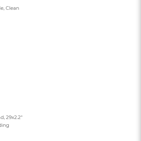
e, Clean
d, 29x2.2"
ding