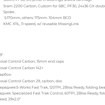
Sram 2200 Carbon, Custom for SBC, PF30, 24x36 GX doubl
Spider,
S:170mm, others: 175mm. 104mm BCD
KMC X11L, 11-speed, w/ reusable MissingLink
9"
oval Control Carbon, 15mm end caps
oval Control Carbon 142+
арбон
oval Control Carbon 29, carbon, disc
ередняя:S-Works Fast Trak, 120TPI, 2Bliss Ready, folding bea
адняя: Specialized Fast Trak Control, 60TPI, 2Bliss Ready, fol
ead, 29x2.0"