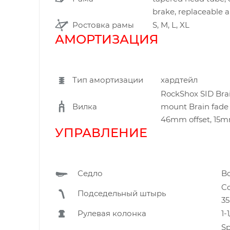
brake, rep
Ростовка рамы
S, M, L, XL
АМОРТИЗАЦИЯ
Тип амортизации
хардтейл
RockShox SID Brai
Вилка
mount Brain fade 
46mm offset, 15mm
УПРАВЛЕНИЕ
Седло
Bo
Co
Подседельный штырь
3
Рулевая колонка
1-
Sp