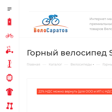
Интернет-ма
премиальных
товаров Вел
Горный велосипед S
—
—
—
Главная
Каталог
Велосипеды
Горн
22% НДС можно вернуть (для ООО и ИП с НДС