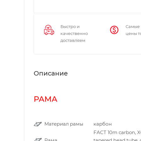
Быстро и
Самые
качественно
цены т
доставляем
Описание
РАМА
Материал рамы
карбон
FACT 10m carbon, X
Рама
tapered head tube, 