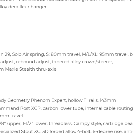
laceable alloy derailleur hang
n 29, Solo Air spring, S: 80mm travel, M/L/XL: 95mm travel, 
adjust, rebound adjust, tapered alloy crown/steerer,
 Maxle Stealth thru-axle
dy Geometry Phenom Expert, hollow Ti rails, 143mm
mmand Post XCP, carbon lower tube, internal cable routin
5mm travel
1/8" upper, 1-1/2" lower, threadless, Campy style, cartridge be
ecialized Stout XC, 3D forged alloy, 4-bolt, 6-degree rise, ant