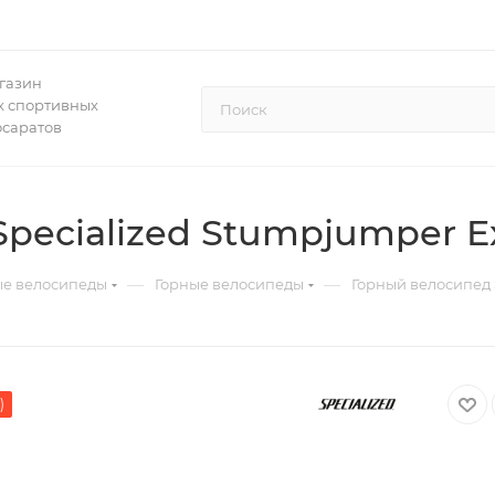
газин
 спортивных
осаратов
pecialized Stumpjumper Ex
—
—
ые велосипеды
Горные велосипеды
Горный велосипед 
)