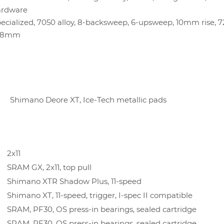
ardware
ecialized, 7050 alloy, 8-backsweep, 6-upsweep, 10mm rise,
1.8mm
Shimano Deore XT, Ice-Tech metallic pads
Я
2х11
SRAM GX, 2x11, top pull
Shimano XTR Shadow Plus, 11-speed
Shimano XT, 11-speed, trigger, I-spec II compatible
SRAM, PF30, OS press-in bearings, sealed cartridge
SRAM, PF30, OS press-in bearings, sealed cartridge