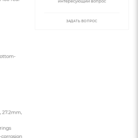
интересующий вопрос
er
ЗАДАТЬ ВОПРОС
bottom-
g, 27.2mm,
arings
i-corrosion