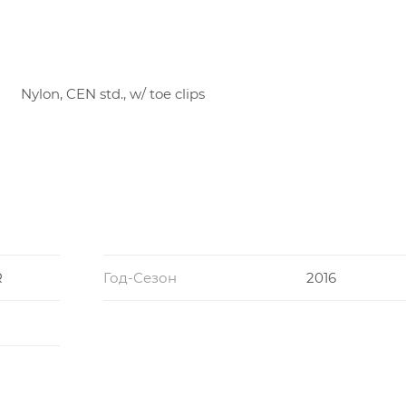
О
Nylon, CEN std., w/ toe clips
R
Год-Сезон
2016