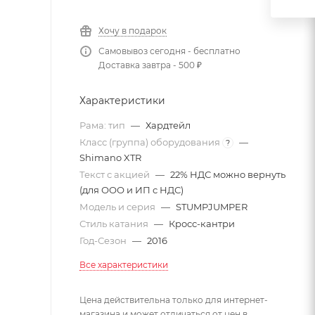
Хочу в подарок
Самовывоз сегодня - бесплатно
Доставка завтра - 500 ₽
Характеристики
Рама: тип
—
Хардтейл
Класс (группа) оборудования
—
?
Shimano XTR
Текст с акцией
—
22% НДС можно вернуть
(для ООО и ИП с НДС)
Модель и серия
—
STUMPJUMPER
Стиль катания
—
Кросс-кантри
Год-Сезон
—
2016
Все характеристики
Цена действительна только для интернет-
магазина и может отличаться от цен в