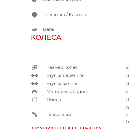
Трещотка / Кассета
Цепь
КОЛЕСА
Размер колес
2
Втулка передняя
R
Втулка задняя
R
Материал ободов
к
Обода
R
п
Покрышки
з
b