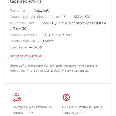
Характеристики
Рама: тип
—
Хардтейл
Класс (группа) оборудования
—
SRAM X01
?
Текст с акцией
—
22% НДС можно вернуть (для ООО и
ИП с НДС)
Модель и серия
—
STUMPJUMPER
Стиль катания
—
Трейл
Год-Сезон
—
2016
Все характеристики
Цена действительна только для интернет-магазина и
может отличаться от цен в розничных магазинах
Быстро и качественно
Самые выгодные цены
доставляем
только у нас