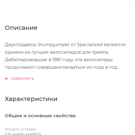
Описание
Двухподвесы Stumpjumper от Specialized являются
одними из лучших велосипедов для трейла.
Дебютировавшие в 1981 году, эти велосипеды
продолжают совершенствоваться из года в год.
Благодаря новым революционным технологиям,
таким как: регулировка подвески Rx Trail Tune,
полностью интегрированная система SWAT, колёса
29'', 650b или 6Fattie, короткие перья и пожирающая
Характеристики
трейлы геометрия, в этом году, Stumpjumper FSR
закрепил свои позиции в качестве самого
Общие и основные свойства
эффективного и самого контролируемого
трейлового велосипеда в истории. Эти велосипеды
Модель и серия
готовы на всё.