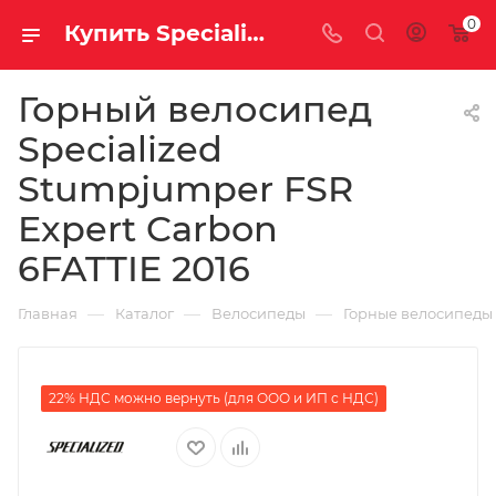
0
Купить Specialized Stumpjumper FSR Expert Carbon 6FATTIE 2016 за рублей, а со скидкой
Горный велосипед
Specialized
Stumpjumper FSR
Expert Carbon
6FATTIE 2016
—
—
—
Главная
Каталог
Велосипеды
Горные велосипеды
22% НДС можно вернуть (для ООО и ИП с НДС)