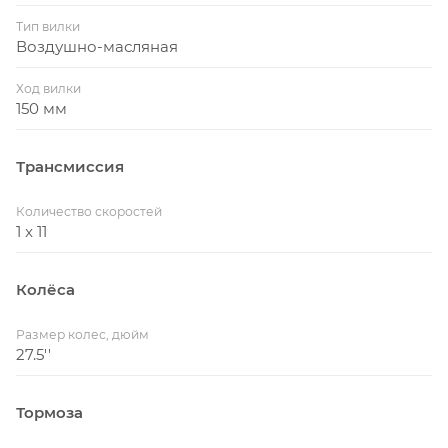
алюминиевым задним треугольником
Stumpjumper FSR M5 сочетают в себе жесткость,
Тип вилки
Воздушно-масляная
малый вес и верх эффективности, с ходом 135 мм,
полностью внутренней проводкой и
Ход вилки
интегрированным отсеком SWAT Door, создают
150 мм
исключительную управляемость и удобное
хранение мелочей.
Трансмиссия
Связанный с FSR 6-Pack Linkage, кастомный
амортизатор FOX FLOAT Factory DPS с клапаном
Количество скоростей
1 x 11
AUTOSAG для легкой настройки подвески с
ходом 135 мм; Rx Trail Tune для более податливой,
отзывчивой и эффективной езды в подъёмы и на
Колёса
спусках
Размер колес, дюйм
Вилка FOX 34 Plus Peformance с осью Maxle Lite 15
27.5''
мм и ходом 150 мм берет на себя удары и ухабы
на пересеченной местности для большего
Тормоза
контроля и уверенности