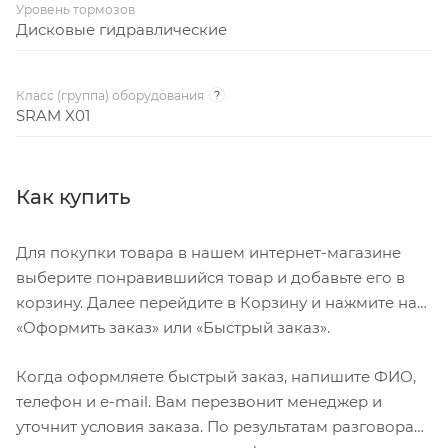
Передняя покрышка Specialized 6Fattie Purgatory
Уровень тормозов
650bx3.0" обеспечивает идеальный размер
Дисковые гидравлические
контактного пятна, тем самым, повышая уровень
сцепления и тяги, без ущерба эффективности в
Класс (группа) оборудования
?
подъёмах и на спусках
SRAM X01
Задняя покрышка Specialized 6Fattie Ground
Control 650bx3.0" обеспечивает идеальный
размер контактного пятна для сцепления и тяги в
Как купить
поворотах и подъёмах
12-ти позиционный подседельный штырь
Для покупки товара в нашем интернет-магазине
Command Post IRcc с регулировкой высоты до
выберите понравившийся товар и добавьте его в
125мм для идеальной настройки высоты, в
корзину. Далее перейдите в Корзину и нажмите на
результате чего, увеличивается контроль и
«Оформить заказ» или «Быстрый заказ».
управляемость как на спусках, так и в подъёмах
Когда оформляете быстрый заказ, напишите ФИО,
телефон и e-mail. Вам перезвонит менеджер и
Характеристика
уточнит условия заказа. По результатам разговора