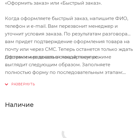
«Оформить заказ» или «Быстрый заказ».
Когда оформляете быстрый заказ, напишите ФИО,
телефон и e-mail. Вам перезвонит менеджер и
уточнит условия заказа. По результатам разговора
вам придет подтверждение оформления товара на
почту или через СМС. Теперь останется только ждать
Оформление заказа в стандартном режиме
доставки и радоваться новой покупке.
выглядит следующим образом. Заполняете
полностью форму по последовательным этапам:
адрес, способ доставки, оплаты, данные о себе.
Советуем в комментарии к заказу написать
информацию, которая поможет курьеру вас найти.
Нажмите кнопку «Оформить заказ».
Наличие