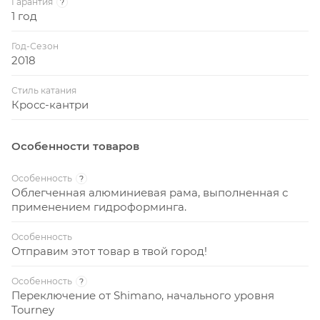
Гарантия
?
1 год
восторженные взгляды!
Год-Сезон
Кому подойдет: велолюбителям, которые хотят
2018
отлично провести время на свежем воздухе и
поддержать себя в тонусе.
Стиль катания
Кросс-кантри
Особенности товаров
Особенность
?
Облегченная алюминиевая рама, выполненная с
применением гидроформинга.
Особенность
Отправим этот товар в твой город!
Особенность
?
Переключение от Shimano, начального уровня
Tourney