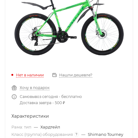
Нет в наличии
Нашли дешевле?
Хочу в подарок
Самовывоз сегодня - бесплатно
Доставка завтра - 500 ₽
Характеристики
Рама: тип
—
Хардтейл
Класс (группа) оборудования
—
Shimano Tourney
?