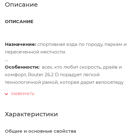
Описание
ОПИСАНИЕ
Назначение:
спортивная езда по городу, паркам и
пересеченной местности.
Особенности:
всех, кто любит скорость, драйв и
комфорт, Router 26.2 D порадует легкой
технологичной рамой, которая дарит велосипеду
спортивный характер, обеспечивает хороший накат,
прочность и долговечность. Амортизационная
вилка, выполненная из алюминия, имеет
блокировку (lockout) и регулировку преднагрузки
Характеристики
(preload), чтобы помочь начинающему спортсмену
быстрее подняться в гору и увереннее спуститься
Общие и основные свойства
вниз. 26-дюймовые колеса с двойными