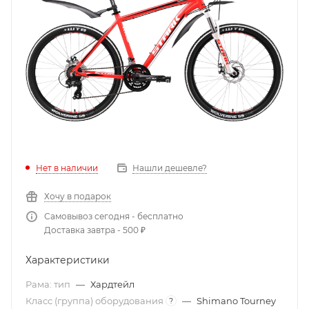
Нет в наличии
Нашли дешевле?
Хочу в подарок
Самовывоз сегодня - бесплатно
Доставка завтра - 500 ₽
Характеристики
Рама: тип
—
Хардтейл
Класс (группа) оборудования
—
Shimano Tourney
?