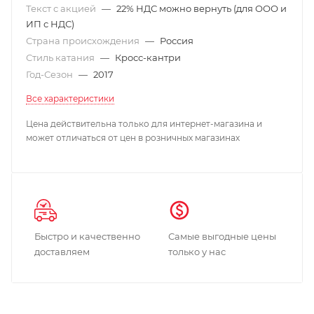
Текст с акцией
—
22% НДС можно вернуть (для ООО и
ИП с НДС)
Страна происхождения
—
Россия
Стиль катания
—
Кросс-кантри
Год-Сезон
—
2017
Все характеристики
Цена действительна только для интернет-магазина и
может отличаться от цен в розничных магазинах
Быстро и качественно
Самые выгодные цены
доставляем
только у нас