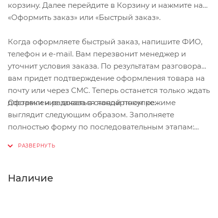
корзину. Далее перейдите в Корзину и нажмите на
«Оформить заказ» или «Быстрый заказ».
Когда оформляете быстрый заказ, напишите ФИО,
телефон и e-mail. Вам перезвонит менеджер и
уточнит условия заказа. По результатам разговора
вам придет подтверждение оформления товара на
почту или через СМС. Теперь останется только ждать
Оформление заказа в стандартном режиме
доставки и радоваться новой покупке.
выглядит следующим образом. Заполняете
полностью форму по последовательным этапам:
адрес, способ доставки, оплаты, данные о себе.
Советуем в комментарии к заказу написать
информацию, которая поможет курьеру вас найти.
Нажмите кнопку «Оформить заказ».
Наличие