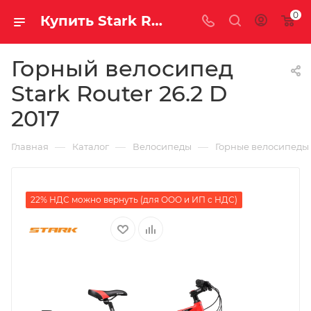
0
Купить Stark Router 26.2 D 2017 за рублей, а со скидкой
Горный велосипед
Stark Router 26.2 D
2017
—
—
—
Главная
Каталог
Велосипеды
Горные велосипеды
22% НДС можно вернуть (для ООО и ИП с НДС)