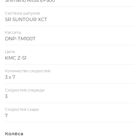
Shimano Altus EF500
Система шатунов
SR SUNTOUR XCT
Кассета
DNP-TM1007
Цепь
KMC Z-51
Количество скоростей
3 x 7
Скоростей спереди
3
Скоростей сзади
7
Колёса