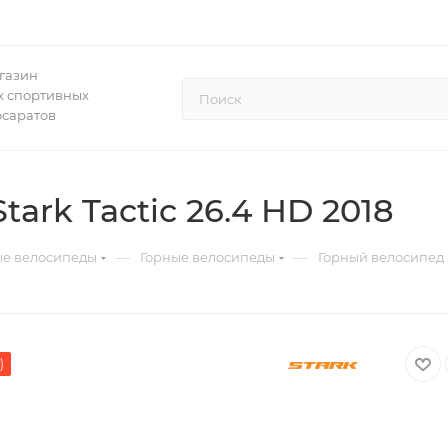
газин
 спортивных
осаратов
ark Tactic 26.4 HD 2018
—
—
ые велосипеды
Горные велосипеды
Горный велосипед S
)