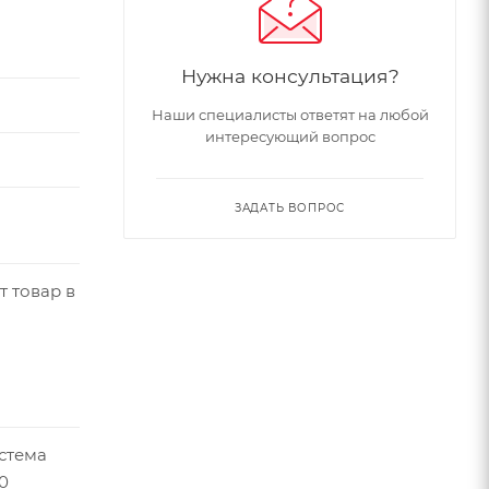
ь,
сляная
и система
Нужна консультация?
 ободах
Наши специалисты ответят на любой
ых
интересующий вопрос
,
ЗАДАТЬ ВОПРОС
т товар в
стема
0