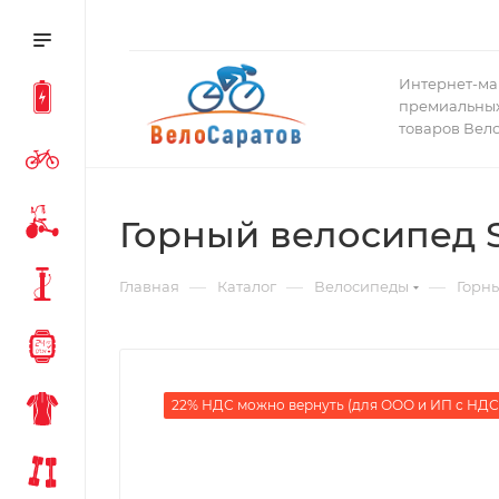
Интернет-ма
премиальных
товаров Вел
Горный велосипед St
—
—
—
Главная
Каталог
Велосипеды
Горн
22% НДС можно вернуть (для ООО и ИП с НДС