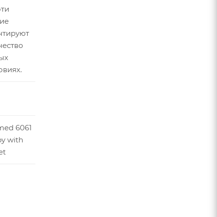
эти
ие
нтируют
чество
ых
овиях.
med 6061
oy with
et