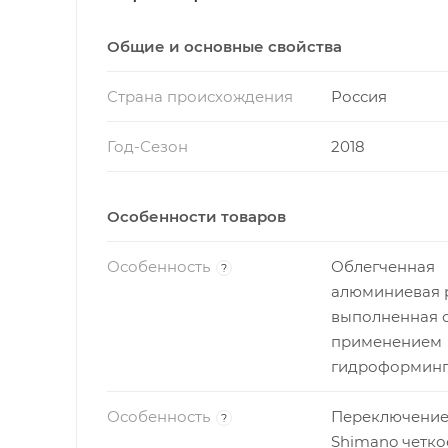
фиксирующиеся на руле при помощи винтов
эргономичны, не скользят и полностью и
Общие и основные свойства
вилка с ходом 80 мм успешно принимает на
с тремя звездами предоставляет райдеру 
Страна происхождения
Россия
Weinmann и покрышки WTB обеспечивают б
капризах трассы и погоды.
Год-Сезон
2018
Кому подойдет: поклонникам велотрениро
созданный в соответствии с последними 
Особенности товаров
Особенность
Облегченная
?
алюминиевая 
выполненная 
применением
гидроформинг
Особенность
Переключение
?
Shimano четко