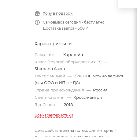
Хочу в подарок
Самовывоз сегодня - бесплатно
Доставка завтра - 500 ₽
Характеристики
Рама: тип
—
Хардтейл
Класс (группа) оборудования
—
?
Shimano Acera
Текст с акцией
—
22% НДС можно вернуть
(для ООО и ИП с НДС)
Страна происхождения
—
Россия
Стиль катания
—
Кросс-кантри
Год-Сезон
—
2018
Все характеристики
Цена действительна только для интернет-
магазина и может отличаться от цен в