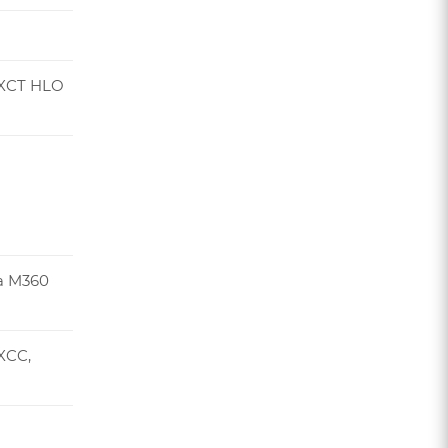
XCT HLO
a M360
XCC,