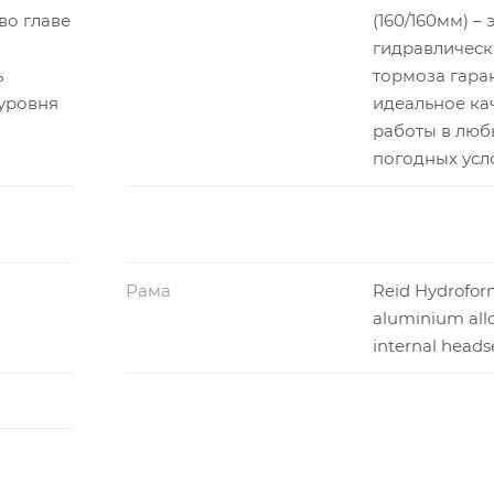
во главе
(160/160мм) – 
гидравлическ
ь
тормоза гара
уровня
идеальное ка
работы в люб
погодных усл
Рама
Reid Hydrofor
aluminium all
internal heads