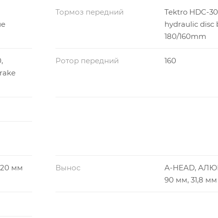
Тормоз передний
Tektro HDC-30
ие
hydraulic disc
180/160mm
,
Ротор передний
160
brake
20 мм
Вынос
A-HEAD, АЛ
90 мм, 31,8 мм