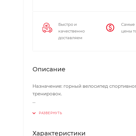
Быстро и
Самые
качественно
цены т
доставляем
Описание
Назначение: горный велосипед спортивног
тренировок.
Особенности: легкий вес, хорошая управляе
поклонников активных велотренировок. С
усовершенствованной раме, выполненной 
стакану, который делает конструкцию легче
Характеристики