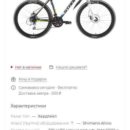
Нет в наличии
Нашли дешевле?
Хочу в подарок
Самовывоз сегодня - бесплатно
Доставка завтра - 500 ₽
Характеристики
Рама: тип
—
Хардтейл
Класс (группа) оборудования
—
Shimano Alivio
?
Текст с акцией
—
22% НДС можно вернуть (для ООО и