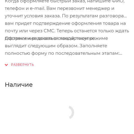
Когда оформляете быстрый заказ, напишите ФИО,
телефон и e-mail. Вам перезвонит менеджер и
уточнит условия заказа. По результатам разговора
вам придет подтверждение оформления товара на
почту или через СМС. Теперь останется только ждать
Оформление заказа в стандартном режиме
доставки и радоваться новой покупке.
выглядит следующим образом. Заполняете
полностью форму по последовательным этапам:
адрес, способ доставки, оплаты, данные о себе.
Советуем в комментарии к заказу написать
информацию, которая поможет курьеру вас найти.
Нажмите кнопку «Оформить заказ».
Наличие