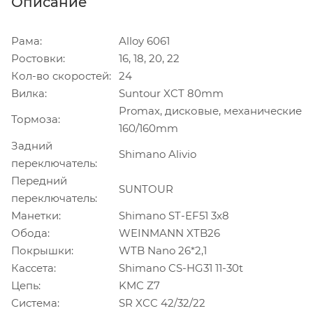
Описание
Рама:
Alloy 6061
Ростовки:
16, 18, 20, 22
Кол-во скоростей:
24
Вилка:
Suntour XCT 80mm
Promax, дисковые, механические
Тормоза:
160/160mm
Задний
Shimano Alivio
переключатель:
Передний
SUNTOUR
переключатель:
Манетки:
Shimano ST-EF51 3x8
Обода:
WEINMANN XTB26
Покрышки:
WTB Nano 26*2,1
Кассета:
Shimano CS-HG31 11-30t
Цепь:
KMC Z7
Система:
SR XCC 42/32/22