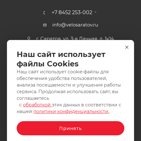
+7 8452 253-002
info@velosaratov.ru
г. Саратов, ул. 3-я Дачная, д. 1к14
Наш сайт использует
файлы Cookies
Наш сайт использует cookie-файлы для
обеспечения удобства пользователей,
анализа посещаемости и улучшения работы
2011-2026 © интернет-магазин спортивных товаров
сервиса. Продолжая использовать сайт, вы
ВелоСаратов. Не является публичной офертой. Все права
соглашаетесь
защищены. Заимствование материалов и фотографий
с
обработкой
этих данных в соответствии с
запрещено.
нашей
политики конфиденциальности.
Принять