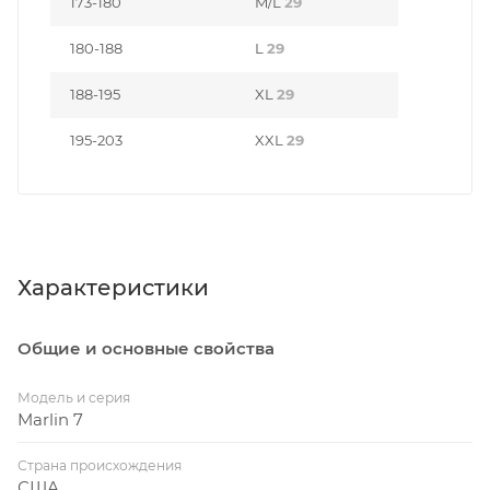
173-180
M/L
29
180-188
L
29
188-195
XL
29
195-203
XXL
29
Характеристики
Общие и основные свойства
Модель и серия
Marlin 7
Страна происхождения
США