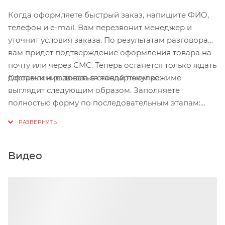
Когда оформляете быстрый заказ, напишите ФИО,
телефон и e-mail. Вам перезвонит менеджер и
уточнит условия заказа. По результатам разговора
вам придет подтверждение оформления товара на
почту или через СМС. Теперь останется только ждать
Оформление заказа в стандартном режиме
доставки и радоваться новой покупке.
выглядит следующим образом. Заполняете
полностью форму по последовательным этапам:
адрес, способ доставки, оплаты, данные о себе.
Советуем в комментарии к заказу написать
информацию, которая поможет курьеру вас найти.
Нажмите кнопку «Оформить заказ».
Видео