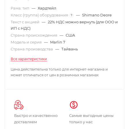
Рама: тип
—
Хардтейл
Класс (группа) оборудования
—
Shimano Deore
?
Текст с акцией
—
22% НДС можно вернуть (для ООО и
ИП с НДС)
Страна происхождения
—
США
Модель и серия
—
Marlin 7
Страна производства
—
Тайвань
Все характеристики
Цена действительна только для интернет-магазина и
может отличаться от цен в розничных магазинах
Быстро и качественно
Самые выгодные цены
доставляем
только у нас