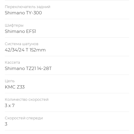
Переключатель задний
Shimano TY-300
Шифтеры
Shimano EF51
Система шатунов
42/34/24 T 152mm
Кассета
Shimano TZ21 14-28T
Цепь
KMC Z33
Количество скоростей
3 x 7
Скоростей спереди
3