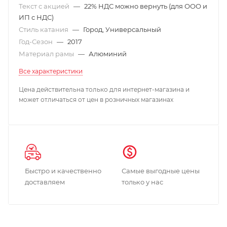
Текст с акцией
—
22% НДС можно вернуть (для ООО и
ИП с НДС)
Стиль катания
—
Город, Универсальный
Год-Сезон
—
2017
Материал рамы
—
Алюминий
Все характеристики
Цена действительна только для интернет-магазина и
может отличаться от цен в розничных магазинах
Быстро и качественно
Самые выгодные цены
доставляем
только у нас