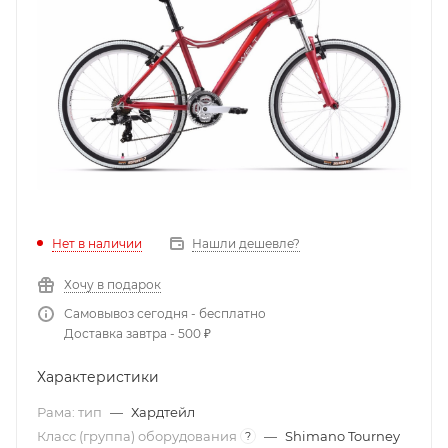
Нет в наличии
Нашли дешевле?
Хочу в подарок
Самовывоз сегодня - бесплатно
Доставка завтра - 500 ₽
Характеристики
Рама: тип
—
Хардтейл
Класс (группа) оборудования
—
Shimano Tourney
?