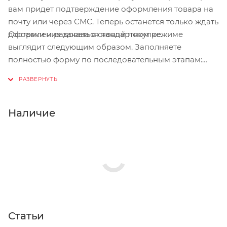
вам придет подтверждение оформления товара на
почту или через СМС. Теперь останется только ждать
Оформление заказа в стандартном режиме
доставки и радоваться новой покупке.
выглядит следующим образом. Заполняете
полностью форму по последовательным этапам:
адрес, способ доставки, оплаты, данные о себе.
Советуем в комментарии к заказу написать
информацию, которая поможет курьеру вас найти.
Нажмите кнопку «Оформить заказ».
Наличие
Статьи