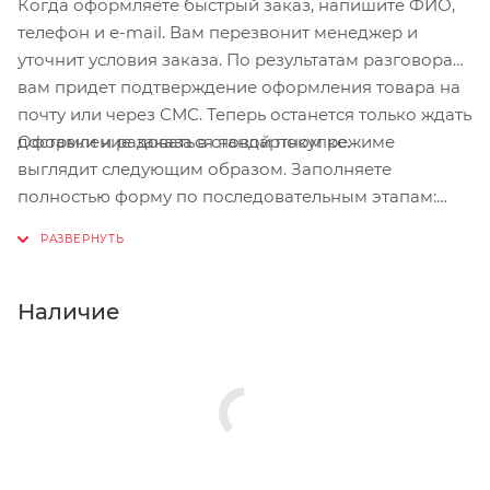
Когда оформляете быстрый заказ, напишите ФИО,
телефон и e-mail. Вам перезвонит менеджер и
уточнит условия заказа. По результатам разговора
вам придет подтверждение оформления товара на
почту или через СМС. Теперь останется только ждать
Оформление заказа в стандартном режиме
доставки и радоваться новой покупке.
выглядит следующим образом. Заполняете
полностью форму по последовательным этапам:
адрес, способ доставки, оплаты, данные о себе.
Советуем в комментарии к заказу написать
информацию, которая поможет курьеру вас найти.
Нажмите кнопку «Оформить заказ».
Наличие