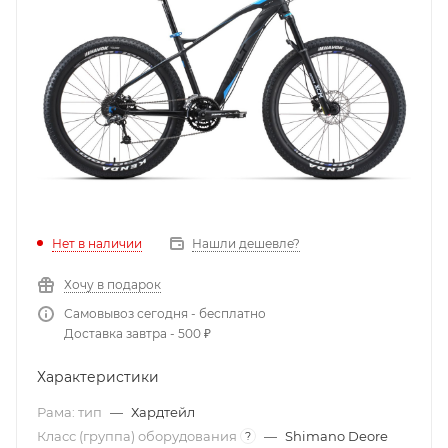
Нет в наличии
Нашли дешевле?
Хочу в подарок
Самовывоз сегодня - бесплатно
Доставка завтра - 500 ₽
Характеристики
Рама: тип
—
Хардтейл
Класс (группа) оборудования
—
Shimano Deore
?