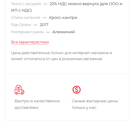
Текст с акцией
—
22% НДС можно вернуть (для ООО и
ИП с НДС)
Стиль катания
—
Кросс-кантри
Год-Сезон
—
2017
Материал рамы
—
Алюминий
Все характеристики
Цена действительна только для интернет-магазина и
может отличаться от цен в розничных магазинах
Быстро и качественно
Самые выгодные цены
доставляем
только у нас