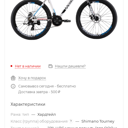
Нет в наличии
Нашли дешевле?
Хочу в подарок
Самовывоз сегодня - бесплатно
Доставка завтра - 500 ₽
Характеристики
Рама: тип
—
Хардтейл
Класс (группа) оборудования
—
Shimano Tourney
?
Текст с акцией
—
22% НДС можно вернуть (для ООО и