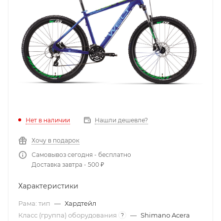
Нет в наличии
Нашли дешевле?
Хочу в подарок
Самовывоз сегодня - бесплатно
Доставка завтра - 500 ₽
Характеристики
Рама: тип
—
Хардтейл
Класс (группа) оборудования
—
Shimano Acera
?