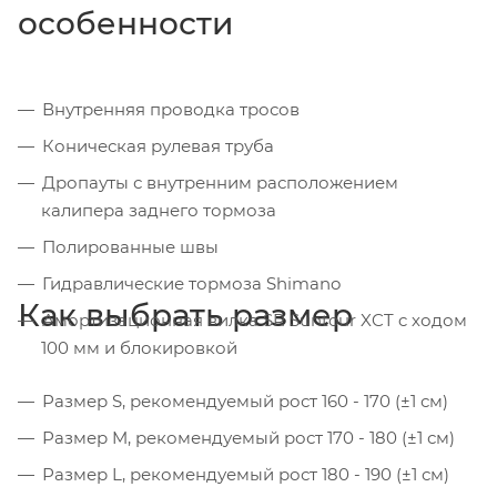
особенности
Внутренняя проводка тросов
Коническая рулевая труба
Дропауты с внутренним расположением
калипера заднего тормоза
Полированные швы
Гидравлические тормоза Shimano
Как выбрать размер
Амортизационная вилка SR Suntour XCT c ходом
100 мм и блокировкой
Размер S, рекомендуемый рост 160 - 170 (±1 см)
Размер M, рекомендуемый рост 170 - 180 (±1 см)
Размер L, рекомендуемый рост 180 - 190 (±1 см)