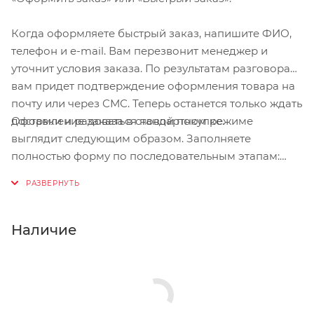
Когда оформляете быстрый заказ, напишите ФИО,
телефон и e-mail. Вам перезвонит менеджер и
уточнит условия заказа. По результатам разговора
вам придет подтверждение оформления товара на
почту или через СМС. Теперь останется только ждать
Оформление заказа в стандартном режиме
доставки и радоваться новой покупке.
выглядит следующим образом. Заполняете
полностью форму по последовательным этапам:
адрес, способ доставки, оплаты, данные о себе.
Советуем в комментарии к заказу написать
информацию, которая поможет курьеру вас найти.
Нажмите кнопку «Оформить заказ».
Наличие