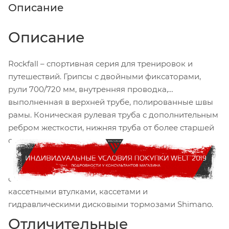
Описание
Описание
Rockfall – спортивная серия для тренировок и
путешествий. Грипсы с двойными фиксаторами,
рули 700/720 мм, внутренняя проводка,
выполненная в верхней трубе, полированные швы
рамы. Коническая рулевая труба с дополнительным
ребром жесткости, нижняя труба от более старшей
серии Rubicon и задний треугольник
с современными дропаутами и установленным в
перья калипером тормоза. Все модели серии
оборудованы 24-скоростной трансмиссией,
кассетными втулками, кассетами и
гидравлическими дисковыми тормозами Shimano.
Отличительные