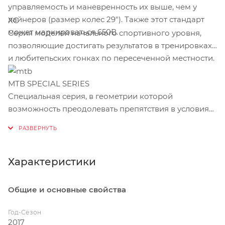
управляемость и маневренность их выше, чем у
лайнеров (размер колес 29"). Также этот стандарт
XC
может маркироваться 650В.
Серия моделей начального спортивного уровня,
позволяющие достигать результатов в тренировках
и любитепьских гонках по пересеченной местности.
МТВ SPECIAL SERIES
Специальная серия, в геометрии которой
возможность преодолевать препятствия в условиях
бездорожья сочетаются с более комфортной
посадкой и универсальностью для использования в
городских условиях.
Характеристики
Общие и основные свойства
Год-Сезон
2017