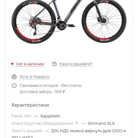
Нет в наличии
Нашли дешевле?
Хочу в подарок
Самовывоз сегодня - бесплатно
Доставка завтра - 500 ₽
Характеристики
Рама: тип
—
Хардтейл
Класс (группа) оборудования
—
Shimano SLX
?
Текст с акцией
—
22% НДС можно вернуть (для ООО и
ИП с НДС)