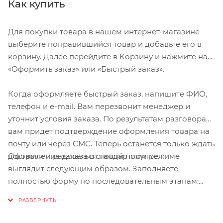
Как купить
Для покупки товара в нашем интернет-магазине
выберите понравившийся товар и добавьте его в
корзину. Далее перейдите в Корзину и нажмите на
«Оформить заказ» или «Быстрый заказ».
Когда оформляете быстрый заказ, напишите ФИО,
телефон и e-mail. Вам перезвонит менеджер и
уточнит условия заказа. По результатам разговора
вам придет подтверждение оформления товара на
почту или через СМС. Теперь останется только ждать
Оформление заказа в стандартном режиме
доставки и радоваться новой покупке.
выглядит следующим образом. Заполняете
полностью форму по последовательным этапам:
адрес, способ доставки, оплаты, данные о себе.
Советуем в комментарии к заказу написать
информацию, которая поможет курьеру вас найти.