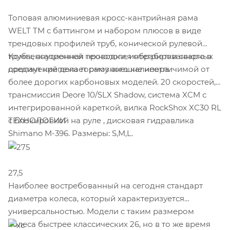
Топовая алюминиевая кросс-кантрийная рама
WELT TM с баттингом и набором плюсов в виде
трендовых профилей труб, конической рулевой
трубы, внутренней проводки, интегрированного в
Компенсационная технология обработки сварных
дропаут крепежа тормозного калипера.
соединений делает раму внешне неотличимой от
более дорогих карбоновых моделей. 20 скоростей,
трансмиссия Deore 10/SLX Shadow, система XCM с
интегрированной кареткой, вилка RockShox XC30 RL
ТЕХНОЛОГИИ
c блокировкой на руле , дисковая гидравлика
Shimano M-396. Размеры: S,M,L.
27,5
Наиболее востребованный на сегодня стандарт
диаметра колеса, который характеризуется
универсальностью. Модели с таким размером
колеса быстрее классических 26, но в то же время