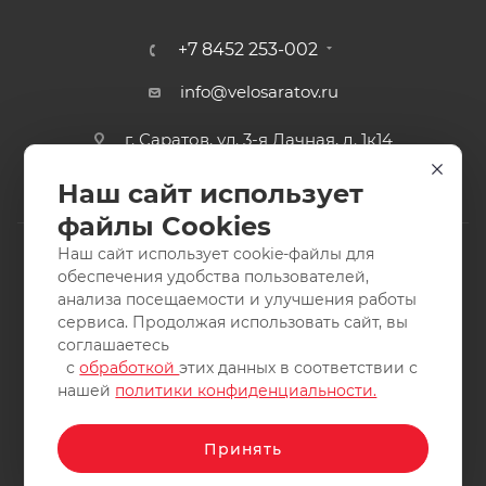
+7 8452 253-002
info@velosaratov.ru
г. Саратов, ул. 3-я Дачная, д. 1к14
Наш сайт использует
файлы Cookies
Наш сайт использует cookie-файлы для
обеспечения удобства пользователей,
анализа посещаемости и улучшения работы
2011-2026 © интернет-магазин спортивных товаров
сервиса. Продолжая использовать сайт, вы
ВелоСаратов. Не является публичной офертой. Все права
соглашаетесь
защищены. Заимствование материалов и фотографий
с
обработкой
этих данных в соответствии с
запрещено.
нашей
политики конфиденциальности.
Принять