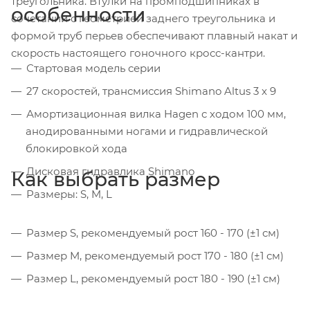
треугольника. Втулки на промподшипниках в
особенности
сочетании с геометрией заднего треугольника и
формой труб перьев обеспечивают плавный накат и
скорость настоящего гоночного кросс-кантри.
Стартовая модель серии
27 скоростей, трансмиссия Shimano Altus 3 x 9
Амортизационная вилка Hagen с ходом 100 мм,
анодированными ногами и гидравлической
блокировкой хода
Дисковая гидравлика Shimano
Как выбрать размер
Размеры: S, M, L
Размер S, рекомендуемый рост 160 - 170 (±1 см)
Размер M, рекомендуемый рост 170 - 180 (±1 см)
Размер L, рекомендуемый рост 180 - 190 (±1 см)