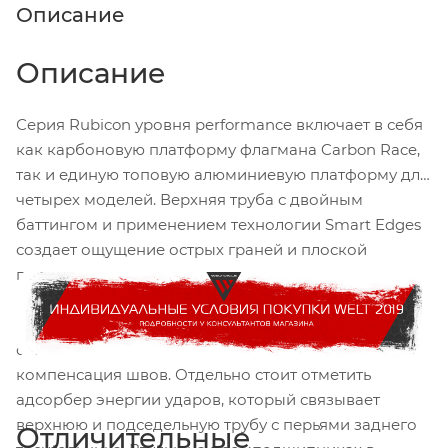
Описание
Описание
Серия Rubicon уровня performance включает в себя
как карбоновую платформу флагмана Carbon Race,
так и единую топовую алюминиевую платформу для
четырех моделей. Верхняя труба с двойным
баттингом и применением технологии Smart Edges
создает ощущение острых граней и плоской
поверхности, малого веса, аэродинамики и
скорости. Вся внутренняя проводка выполнена в
нижней трубе. Алюминиевую раму отличают
современные трубы, внутренняя проводка тросов,
компенсация швов. Отдельно стоит отметить
адсорбер энергии ударов, который связывает
верхнюю и подседельную трубу с перьями заднего
Отличительные