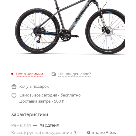
Нет в наличии
Нашли дешевле?
Хочу в подарок
Самовывоз сегодня - бесплатно
Доставка завтра - 500 ₽
Характеристики
Рама: тип
—
Хардтейл
Класс (группа) оборудования
—
Shimano Altus
?