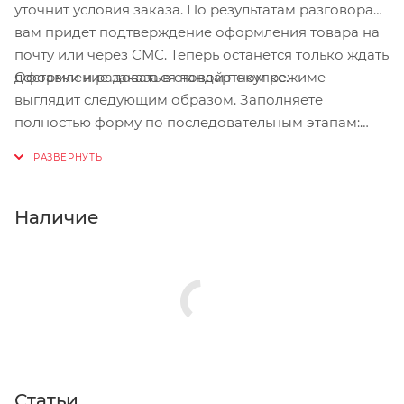
уточнит условия заказа. По результатам разговора
вам придет подтверждение оформления товара на
почту или через СМС. Теперь останется только ждать
Оформление заказа в стандартном режиме
доставки и радоваться новой покупке.
выглядит следующим образом. Заполняете
полностью форму по последовательным этапам:
адрес, способ доставки, оплаты, данные о себе.
Советуем в комментарии к заказу написать
информацию, которая поможет курьеру вас найти.
Нажмите кнопку «Оформить заказ».
Наличие
Статьи