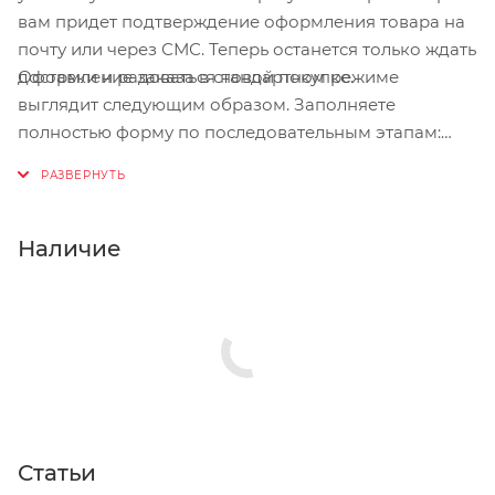
вам придет подтверждение оформления товара на
почту или через СМС. Теперь останется только ждать
Оформление заказа в стандартном режиме
доставки и радоваться новой покупке.
выглядит следующим образом. Заполняете
полностью форму по последовательным этапам:
адрес, способ доставки, оплаты, данные о себе.
Советуем в комментарии к заказу написать
информацию, которая поможет курьеру вас найти.
Нажмите кнопку «Оформить заказ».
Наличие
Статьи