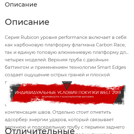
Описание
Описание
Серия Rubicon уровня performance включает в себя
как карбоновую платформу флагмана Carbon Race,
так и единую топовую алюминиевую платформу для
четырех моделей. Верхняя труба с двойным
баттингом и применением технологии Smart Edges
создает ощущение острых граней и плоской
поверхности, малого веса, аэродинамики и
скорости. Вся внутренняя проводка выполнена в
нижней трубе. Алюминиевую раму отличают
современные трубы, внутренняя проводка тросов,
компенсация швов. Отдельно стоит отметить
адсорбер энергии ударов, который связывает
верхнюю и подседельную трубу с перьями заднего
Отличительные