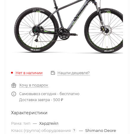
Нет в наличии
Нашли дешевле?
Хочу в подарок
Самовывоз сегодня - бесплатно
Доставка завтра - 500 ₽
Характеристики
Рама: тип
—
Хардтейл
Класс (группа) оборудования
—
Shimano Deore
?