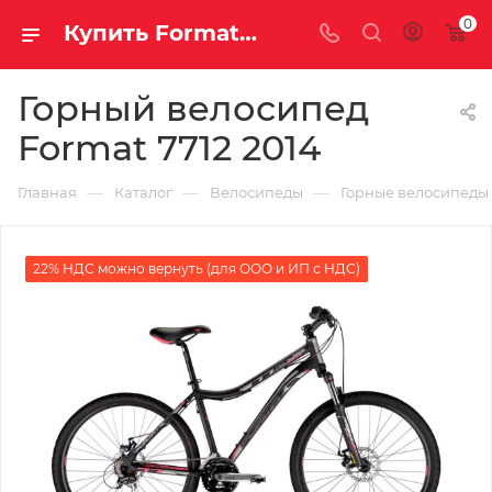
0
Купить Format 7712 2014 за рублей, а со скидкой
Горный велосипед
Format 7712 2014
—
—
—
Главная
Каталог
Велосипеды
Горные велосипеды
22% НДС можно вернуть (для ООО и ИП с НДС)