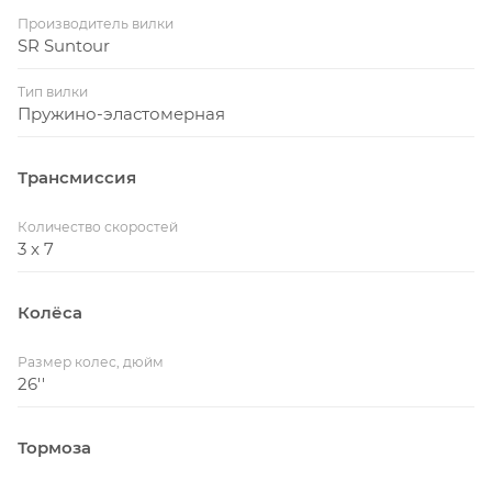
Производитель вилки
SR Suntour
Тип вилки
Пружино-эластомерная
Трансмиссия
Количество скоростей
3 x 7
Колёса
Размер колес, дюйм
26''
Тормоза