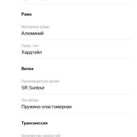
Рама
Материал рамы
Алюминий
Рама: тип
Хардтейл
Вилка
Производитель вилки
SR Suntour
Тип вилки
Пружино-эластомерная
Трансмиссия
Количество скоростей