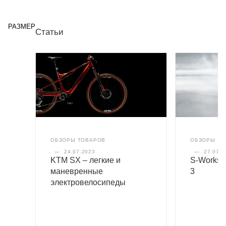
РАЗМЕР
Статьи
ОБЗОРЫ ТОВАРОВ
ОБЗОРЫ ТО
—
24.07.2023
—
27.07.2
KTM SX – легкие и
S-Works P
маневренные
3
электровелосипеды