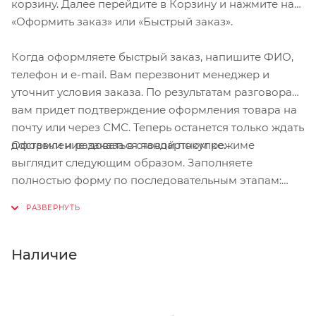
корзину. Далее перейдите в Корзину и нажмите на
«Оформить заказ» или «Быстрый заказ».
Когда оформляете быстрый заказ, напишите ФИО,
телефон и e-mail. Вам перезвонит менеджер и
уточнит условия заказа. По результатам разговора
вам придет подтверждение оформления товара на
почту или через СМС. Теперь останется только ждать
Оформление заказа в стандартном режиме
доставки и радоваться новой покупке.
выглядит следующим образом. Заполняете
полностью форму по последовательным этапам:
адрес, способ доставки, оплаты, данные о себе.
Советуем в комментарии к заказу написать
информацию, которая поможет курьеру вас найти.
Нажмите кнопку «Оформить заказ».
Наличие