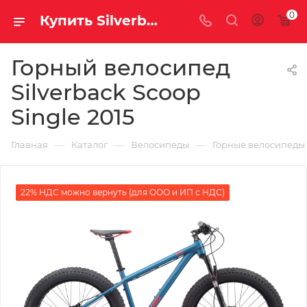
0
Купить Silverback Scoop Single 2015 за рублей, а со скидкой
Горный велосипед
Silverback Scoop
Single 2015
—
—
—
Главная
Каталог
Велосипеды
Горные велосипеды
22% НДС можно вернуть (для ООО и ИП с НДС)