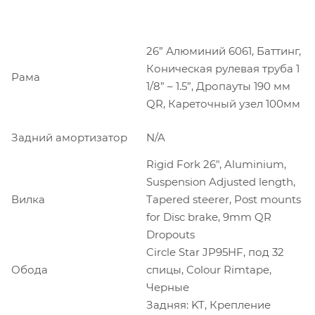
26” Алюминий 6061, Баттинг,
Коническая рулевая труба 1
Рама
1/8” – 1.5”, Дропауты 190 мм
QR, Кареточный узел 100мм
Задний амортизатор
N/A
Rigid Fork 26", Aluminium,
Suspension Adjusted length,
Вилка
Tapered steerer, Post mounts
for Disc brake, 9mm QR
Dropouts
Circle Star JP95HF, под 32
Обода
спицы, Colour Rimtape,
Черные
Задняя: KT, Крепление