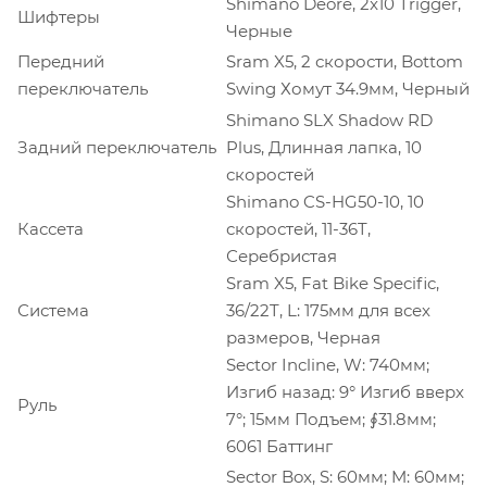
Shimano Deore, 2x10 Trigger,
Шифтеры
Черные
Передний
Sram X5, 2 скорости, Bottom
переключатель
Swing Хомут 34.9мм, Черный
Shimano SLX Shadow RD
Задний переключатель
Plus, Длинная лапка, 10
скоростей
Shimano CS-HG50-10, 10
Кассета
скоростей, 11-36T,
Серебристая
Sram X5, Fat Bike Specific,
Система
36/22T, L: 175мм для всех
размеров, Черная
Sector Incline, W: 740мм;
Изгиб назад: 9° Изгиб вверх
Руль
7°; 15мм Подъем; ∮31.8мм;
6061 Баттинг
Sector Box, S: 60мм; M: 60мм;