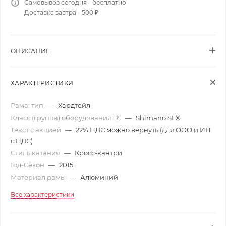
Самовывоз сегодня - бесплатно
Доставка завтра - 500 ₽
ОПИСАНИЕ
ХАРАКТЕРИСТИКИ
Рама: тип
—
Хардтейл
Класс (группа) оборудования
—
Shimano SLX
?
Текст с акцией
—
22% НДС можно вернуть (для ООО и ИП
с НДС)
Стиль катания
—
Кросс-кантри
Год-Сезон
—
2015
Материал рамы
—
Алюминий
Все характеристики