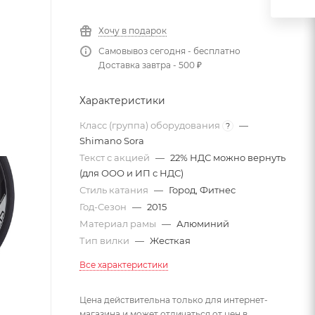
Хочу в подарок
Самовывоз сегодня - бесплатно
Доставка завтра - 500 ₽
Характеристики
Класс (группа) оборудования
—
?
Shimano Sora
Текст с акцией
—
22% НДС можно вернуть
(для ООО и ИП с НДС)
Стиль катания
—
Город, Фитнес
Год-Сезон
—
2015
Материал рамы
—
Алюминий
Тип вилки
—
Жесткая
Все характеристики
Цена действительна только для интернет-
магазина и может отличаться от цен в