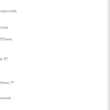
коростей,
истая
 170мм;
: 9°,
,
00мм; 7°
миний,