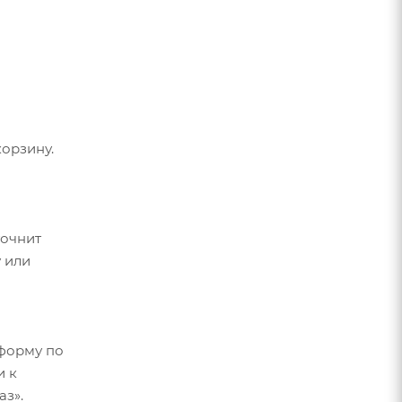
орзину.
точнит
 или
форму по
и к
аз».