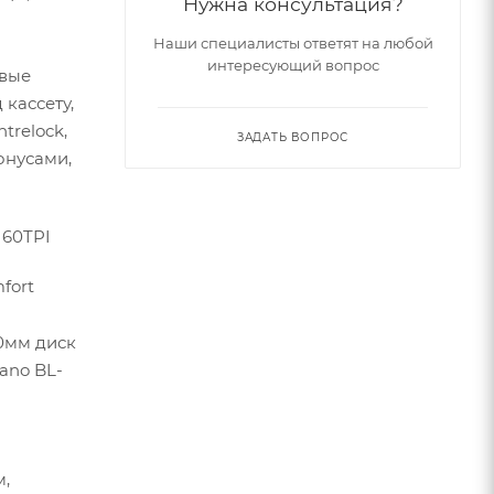
Нужна консультация?
Наши специалисты ответят на любой
интересующий вопрос
овые
кассету,
trelock,
ЗАДАТЬ ВОПРОС
онусами,
 60TPI
fort
60мм диск
mano BL-
м,