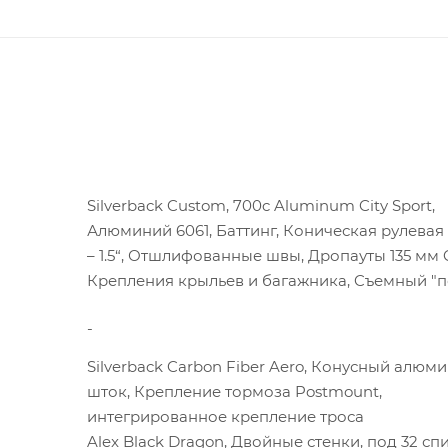
Silverback Custom, 700c Aluminum City Sport,
Алюминий 6061, Баттинг, Коническая рулевая 
– 1.5“, Отшлифованные швы, Дропауты 135 мм 
Крепления крыльев и багажника, Cъемный "п
-
Silverback Carbon Fiber Aero, Конусный алю
шток, Крепление тормоза Postmount,
интегрированное крепление троса
Alex Black Dragon, Двойные стенки, под 32 сп