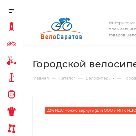
Интернет-ма
премиальных
товаров Вел
Городской велосипед
—
—
—
Главная
Каталог
Велосипеды
Горо
22% НДС можно вернуть (для ООО и ИП с НДС