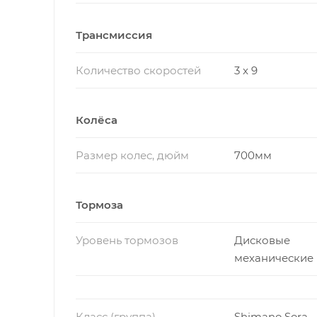
Трансмиссия
Количество скоростей
3 x 9
Колёса
Размер колес, дюйм
700мм
Тормоза
Уровень тормозов
Дисковые
механические
Класс (группа)
Shimano Sora