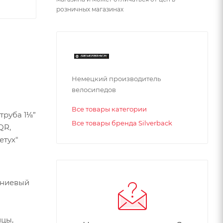
розничных магазинах
Немецкий производитель
велосипедов
Все товары категории
труба 1⅛”
Все товары бренда Silverback
QR,
етух"
миниевый
ицы,