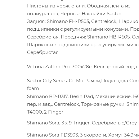
Пистоны из нерж. стали, Ободная лента из
полиуретана, Черные, Наклейки Sector
Задняя: Shimano FH-R505, Centrelock, Шарик
подшипники с регулируемыми конусами, Под 
Серебристая. Передняя: Shimano HB-R505, Cen
Шариковые подшипники с регулируемыми к
Серебристая
Vittoria Zaffiro Pro, 700x28c, Кевларовый корд,
Sector City Series, Cr-Mo Рамки,Подкладка Com
foam
Shimano BR-R317, Resin Pad, Механические, 1
пер. и зад., Centrelock, Тормозные ручки: Shi
T4000, 2 Finger
Shimano Sora, 3 x 9 Trigger, Серебристые/Grey
Shimano Sora FD3503, 3 скорости, Хомут 34.9м