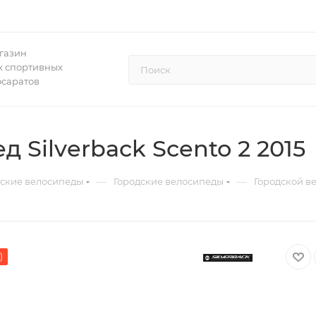
газин
 спортивных
осаратов
 Silverback Scento 2 2015
—
—
дские велосипеды
Городские велосипеды
Городской ве
)